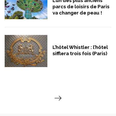
L’un des plus anciens
parcs de loisirs de Paris
va changer de peau !
L’hôtel Whistler : l’hôtel
sifflera trois fois (Paris)
P
a
g
i