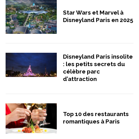
S
e
Star Wars et Marvel à
a
Disneyland Paris en 2025
r
c
h
f
o
Disneyland Paris insolite
r
: les petits secrets du
:
célèbre parc
d’attraction
Top 10 des restaurants
romantiques à Paris