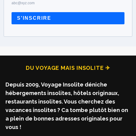
abc@xyz.com
t
i
S'INSCRIRE
o
n
s
DU VOYAGE MAIS INSOLITE ✈
Depuis 2009, Voyage Insolite déniche
hébergements insolites, hôtels originaux,
restaurants insolites. Vous cherchez des
vacances insolites ? Ca tombe plutôt bien on
a plein de bonnes adresses originales pour
vous !