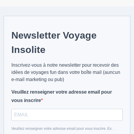
n
a
t
i
Newsletter Voyage
o
Insolite
n
d
Inscrivez-vous à notre newsletter pour recevoir des
e
idées de voyages fun dans votre boîte mail (auncun
s
e-mail marketing ou pub)
p
u
Veuillez renseigner votre adresse email pour
b
vous inscrire
l
i
c
Veuillez renseigner votre adresse email pour vous inscrire. Ex. :
a