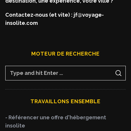
destination, une expérience, votre ville ?
Contactez-nous (et vite) : jf@voyage-
insolite.com
MOTEUR DE RECHERCHE
S
S
e
E
A
a
R
C
H
r
TRAVAILLONS ENSEMBLE
c
h
- Référencer une offre d'hébergement
f
insolite
o