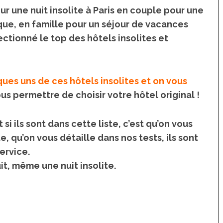
r une nuit insolite à Paris en couple pour une
ue, en famille pour un séjour de vacances
ectionné le top des hôtels insolites et
ues uns de ces hôtels insolites et on vous
us permettre de choisir votre hôtel original !
 Japon
La France insolite : vacances et
 si ils sont dans cette liste, c’est qu’on vous
voyages insolites en France
 un café à
te, qu’on vous détaille dans nos tests, ils sont
s à Tokyo
Top 10 des activités et
ervice.
hébergements insolites sur
t, même une nuit insolite.
l’île d’Oléron