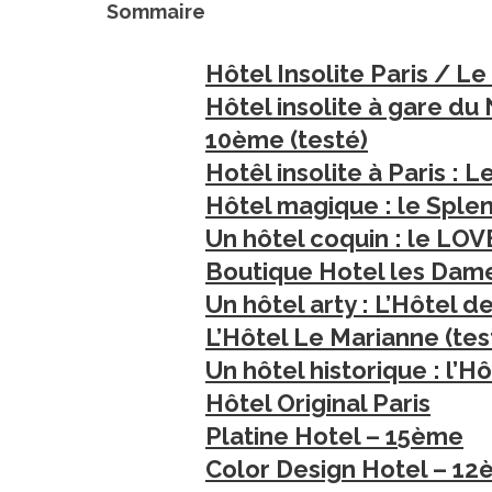
Sommaire
Hôtel Insolite Paris / Le
Hôtel insolite à gare du
S
e
10ème (testé)
a
Hotêl insolite à Paris : 
r
Hôtel magique : le Splen
c
h
Un hôtel coquin : le LOV
f
Boutique Hotel les Dam
o
Un hôtel arty : L’Hôtel 
r
:
L’Hôtel Le Marianne (te
Un hôtel historique : l’H
Hôtel Original Paris
Platine Hotel – 15ème
Color Design Hotel – 1