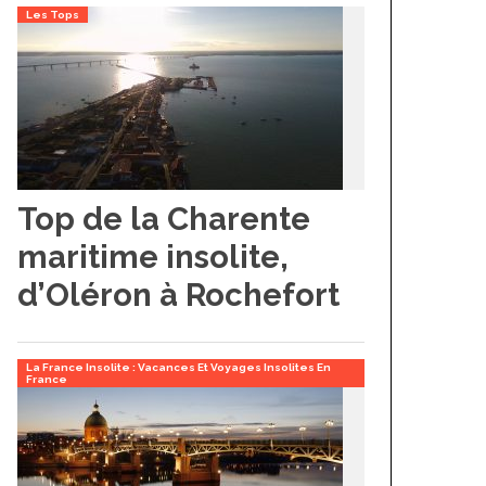
Les Tops
Top de la Charente
maritime insolite,
d’Oléron à Rochefort
La France Insolite : Vacances Et Voyages Insolites En
France