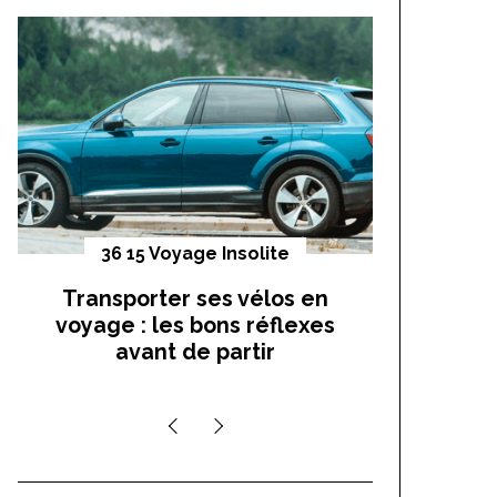
h
f
o
r
:
36 15 Voyage Insolite
Vo
Transporter ses vélos en
On a t
voyage : les bons réflexes
cocho
avant de partir