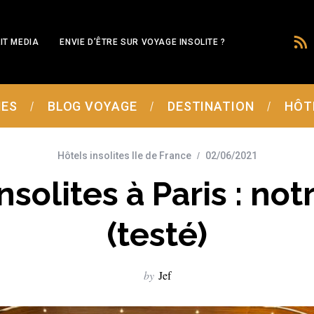
IT MEDIA
ENVIE D’ÊTRE SUR VOYAGE INSOLITE ?
MES
BLOG VOYAGE
DESTINATION
HÔT
Hôtels insolites Ile de France
02/06/2021
nsolites à Paris : not
(testé)
by
Jef