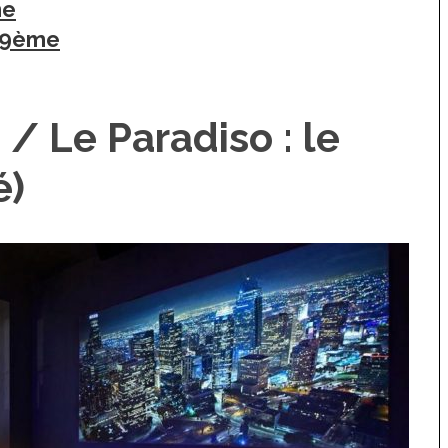
me
– 9ème
 / Le Paradiso : le
é)