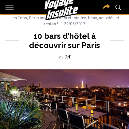
Les Tops
,
Paris insolite et secret : visites, lieux, activités et
restos !
22/05/2017
10 bars d’hôtel à
découvrir sur Paris
by
Jef