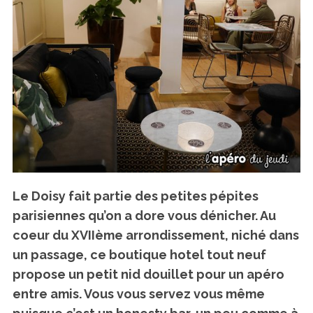
S
e
a
r
Le Doisy fait partie des petites pépites
c
parisiennes qu’on a dore vous dénicher. Au
h
coeur du XVIIème arrondissement, niché dans
f
un passage, ce boutique hotel tout neuf
o
r
propose un petit nid douillet pour un apéro
:
entre amis. Vous vous servez vous même