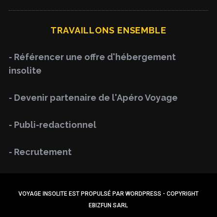
a
R
C
H
r
TRAVAILLONS ENSEMBLE
c
h
- Référencer une offre d'hébergement
f
insolite
o
r
- Devenir partenaire de l'Apéro Voyage
:
- Publi-redactionnel
- Recrutement
VOYAGE INSOLITE EST PROPULSÉ PAR WORDPRESS - COPYRIGHT
EBIZFUN SARL