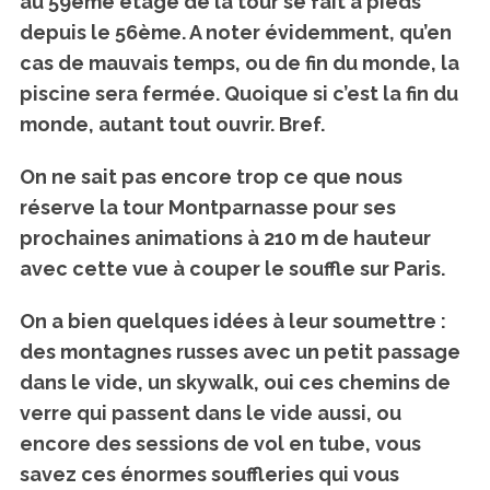
au 59ème étage de la tour se fait à pieds
depuis le 56ème. A noter évidemment, qu’en
cas de mauvais temps, ou de fin du monde, la
piscine sera fermée. Quoique si c’est la fin du
monde, autant tout ouvrir. Bref.
On ne sait pas encore trop ce que nous
réserve la tour Montparnasse pour ses
prochaines animations à 210 m de hauteur
avec cette vue à couper le souffle sur Paris.
On a bien quelques idées à leur soumettre :
des montagnes russes avec un petit passage
S
dans le vide, un skywalk, oui ces chemins de
e
verre qui passent dans le vide aussi, ou
a
r
encore des sessions de vol en tube, vous
c
savez ces énormes souffleries qui vous
h