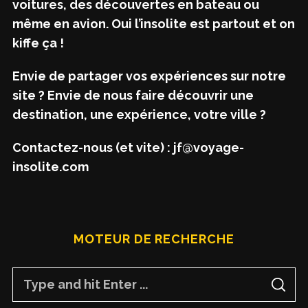
voitures, des découvertes en bateau ou
même en avion. Oui l’insolite est partout et on
kiffe ça !
Envie de partager vos expériences sur notre
site ? Envie de nous faire découvrir une
destination, une expérience, votre ville ?
Contactez-nous (et vite) : jf@voyage-
insolite.com
MOTEUR DE RECHERCHE
S
S
e
E
A