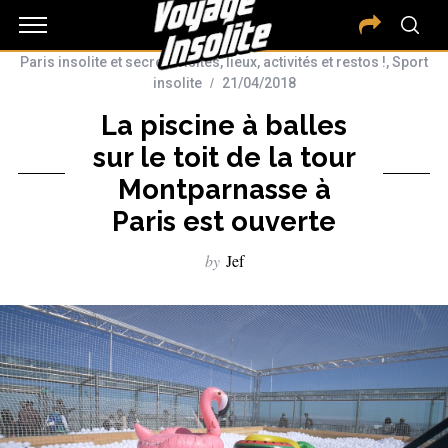
Paris insolite et secret : visites, lieux, activités et restos !
,
Sport
insolite
21/04/2018
La piscine à balles
sur le toit de la tour
Montparnasse à
Paris est ouverte
by
Jef