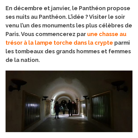
En décembre et janvier, le Panthéon propose
ses nuits au Panthéon. L’idée ? Visiter le soir
venu l’un des monuments les plus célèbres de
Paris. Vous commencerez par
une chasse au
trésor à la lampe torche dans la crypte
parmi
les tombeaux des grands hommes et femmes
de la nation.
S
e
a
r
c
h
f
o
r
: