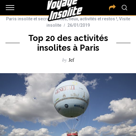
Paris insolite et secret : visites, lieux, activités et restos !
,
Visite
insolite
26/01/2019
Top 20 des activités
insolites à Paris
by
Jef