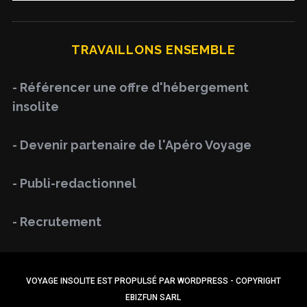
A
a
R
C
H
r
TRAVAILLONS ENSEMBLE
c
h
- Référencer une offre d'hébergement
f
insolite
o
r
- Devenir partenaire de l'Apéro Voyage
:
- Publi-redactionnel
- Recrutement
VOYAGE INSOLITE EST PROPULSÉ PAR WORDPRESS - COPYRIGHT
EBIZFUN SARL