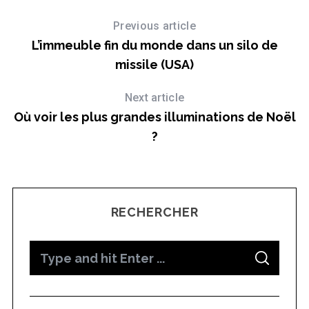
Previous article
L’immeuble fin du monde dans un silo de
missile (USA)
Next article
Où voir les plus grandes illuminations de Noël
?
RECHERCHER
S
S
e
E
A
a
R
C
H
r