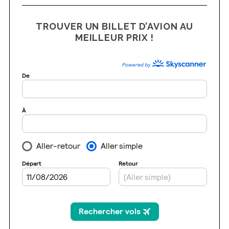
c
h
TROUVER UN BILLET D’AVION AU
f
MEILLEUR PRIX !
o
r
: