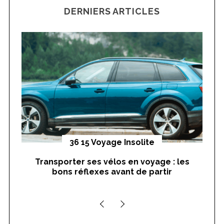
DERNIERS ARTICLES
c
h
f
o
r
:
yages
36 15 Voyage Insolite
Transporter ses vélos en voyage : les
On
bons réflexes avant de partir
nts
S
e
a
r