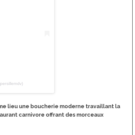
persillemdv)
ême lieu une
boucherie moderne
travaillant la
aurant carnivore
offrant des
morceaux