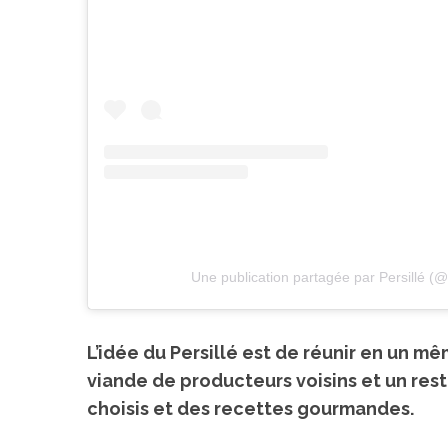
Une publication partagée par Persillé (@
L’idée du Persillé est de réunir en un m
viande de producteurs voisins
et un
rest
choisis
et des
recettes
gourmandes.