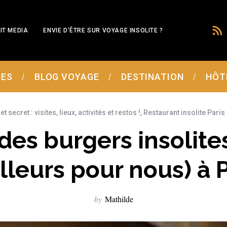
IT MEDIA
ENVIE D’ÊTRE SUR VOYAGE INSOLITE ?
MES
BLOG VOYAGE
DESTINATION
HÔT
et secret : visites, lieux, activités et restos !
,
Restaurant insolite Paris
des burgers insolites
lleurs pour nous) à P
by
Mathilde