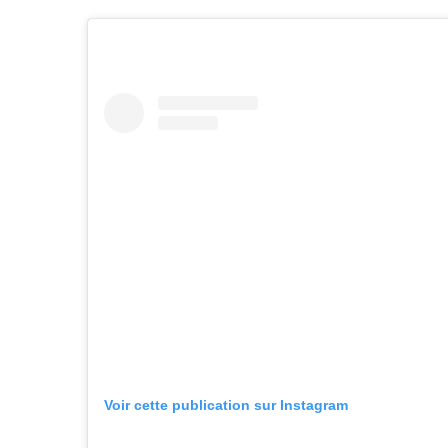
S
e
a
r
c
h
f
o
r
:
Voir cette publication sur Instagram