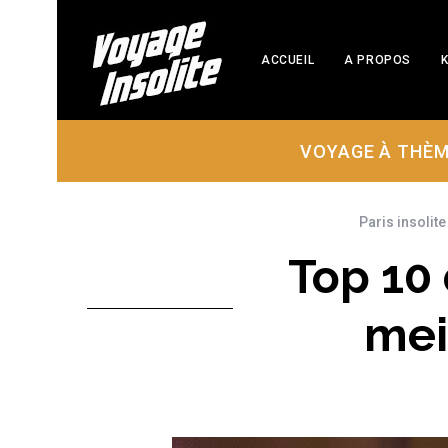
ACCUEIL
A PROPOS
K
VOYAGE À THÈ
Paris insolite 
Top 10 
mei