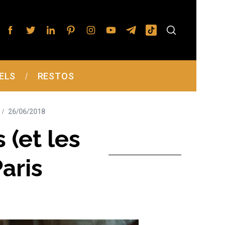
ELS
RESTOS
26/06/2018
 (et les
aris