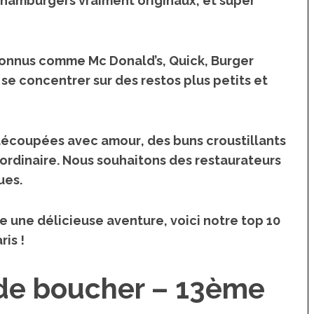
s hamburgers vraiment originaux, et super
 connus comme Mc Donald’s, Quick, Burger
se concentrer sur des restos plus petits et
 découpées avec amour
, des
buns croustillants
’ordinaire
. Nous souhaitons des
restaurateurs
ues
.
e une délicieuse aventure, voici notre
top 10
ris !
r de boucher – 13ème