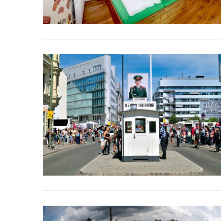
Voyage au
On a testé à
cochons nain