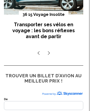
36 15 Voyage Insolite
Vo
Transporter ses vélos en
On a t
voyage : les bons réflexes
cocho
avant de partir
TROUVER UN BILLET D’AVION AU
MEILLEUR PRIX !