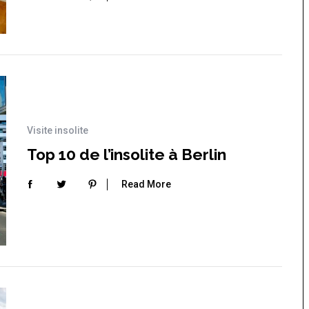
 Japon
La France insolite : vacances et
voyages insolites en France
 un café à
s à Tokyo
Top 10 des activités et
hébergements insolites sur
l’île d’Oléron
Visite insolite
Top 10 de l’insolite à Berlin
Read More