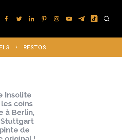
ELS
RESTOS
 Insolite
les coins
e à Berlin,
 Stuttgart
pinte de
original !