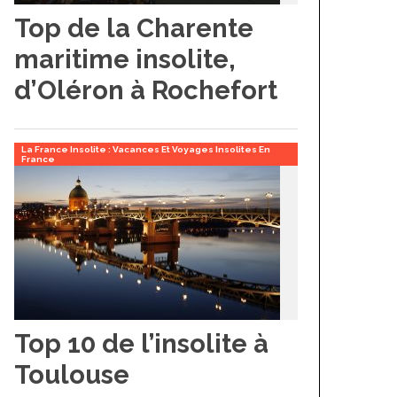
Top de la Charente
maritime insolite,
d’Oléron à Rochefort
La France Insolite : Vacances Et Voyages Insolites En
France
Top 10 de l’insolite à
Toulouse