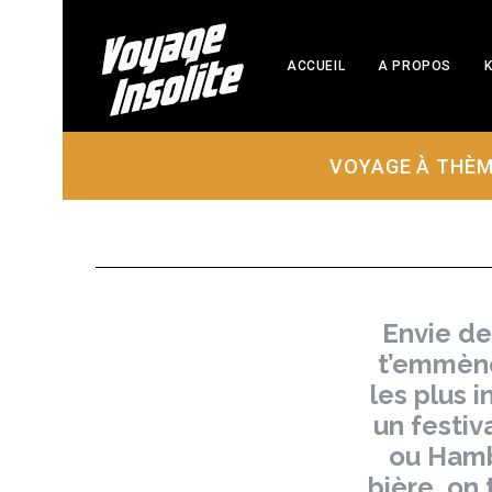
ACCUEIL
A PROPOS
K
VOYAGE À THÈ
Envie de
t’emmène
les plus i
un festiv
ou Hamb
bière, on