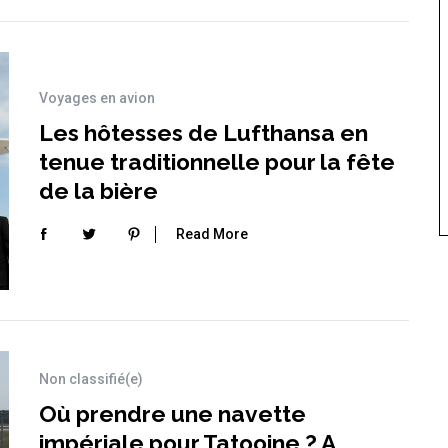
Voyages en avion
Les hôtesses de Lufthansa en
tenue traditionnelle pour la fête
de la bière
Read More
Non classifié(e)
Où prendre une navette
impériale pour Tatooine ? A