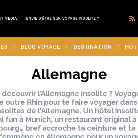
IT MEDIA
ENVIE D’ÊTRE SUR VOYAGE INSOLITE ?
MES
BLOG VOYAGE
DESTINATION
HÔT
Allemagne
 découvrir l’Allemagne insolite ? Voyage
 outre Rhin pour te faire voyager dans 
nsolites de l’Allemagne. Un hôtel insolit
al fun à Munich, un restaurant original à
ourg… bref accroche ta ceinture et ta 
 t’emmène en Allemagne pour un voyage 