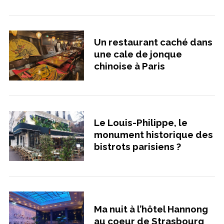
Un restaurant caché dans
une cale de jonque
chinoise à Paris
S
e
a
r
Le Louis-Philippe, le
c
h
monument historique des
f
bistrots parisiens ?
o
r
:
Ma nuit à l’hôtel Hannong
au coeur de Strasbourg