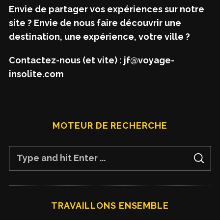
Envie de partager vos expériences sur notre
site ? Envie de nous faire découvrir une
destination, une expérience, votre ville ?
Contactez-nous (et vite) : jf@voyage-
insolite.com
MOTEUR DE RECHERCHE
S
S
e
E
A
a
R
C
H
r
TRAVAILLONS ENSEMBLE
c