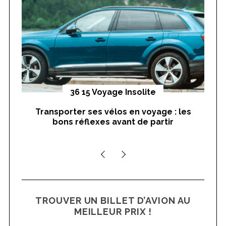
o
s
r
p
:
u
b
l
i
c
yages
36 15 Voyage Insolite
a
Transporter ses vélos en voyage : les
On
t
bons réflexes avant de partir
nts
i
o
n
s
TROUVER UN BILLET D’AVION AU
MEILLEUR PRIX !