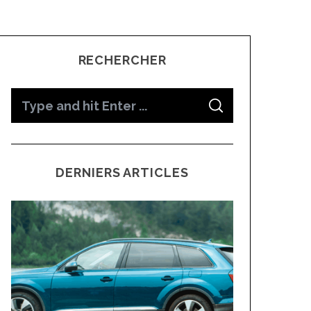
RECHERCHER
S
S
e
E
A
a
R
C
H
r
DERNIERS ARTICLES
c
h
f
o
r
: