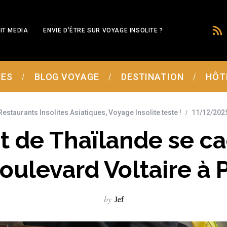
IT MEDIA
ENVIE D’ÊTRE SUR VOYAGE INSOLITE ?
MES
BLOG VOYAGE
DESTINATION
HÔT
Restaurants Insolites Asiatiques
,
Voyage Insolite teste !
11/12/202
t de Thaïlande se ca
boulevard Voltaire à P
by
Jef