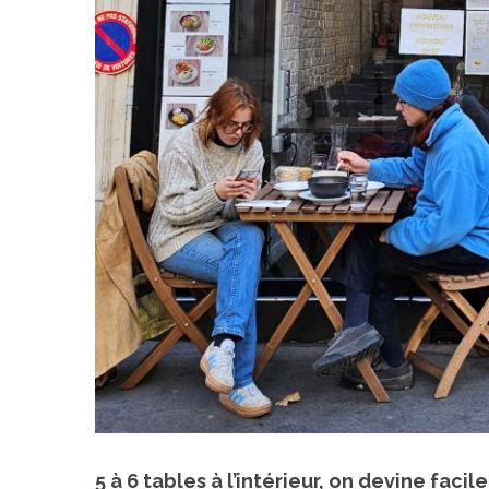
S
e
a
r
c
h
f
o
r
:
5 à 6 tables à l’intérieur, on devine fac