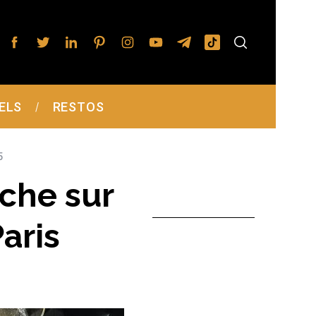
ELS
RESTOS
5
che sur
aris