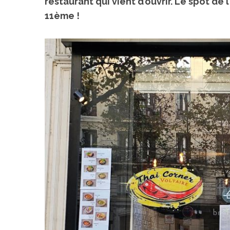
restaurant qui vient d’ouvrir. Le spot de
11ème !
Voyage au
On a testé à
cochons nain