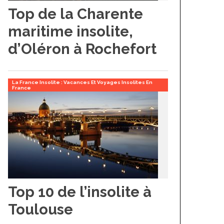
Top de la Charente
maritime insolite,
d’Oléron à Rochefort
La France Insolite : Vacances Et Voyages Insolites En
France
Top 10 de l’insolite à
Toulouse