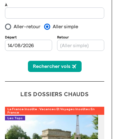
LES DOSSIERS CHAUDS
La France Insolite : Vacances Et Voyages Insolites En
France
Les Tops