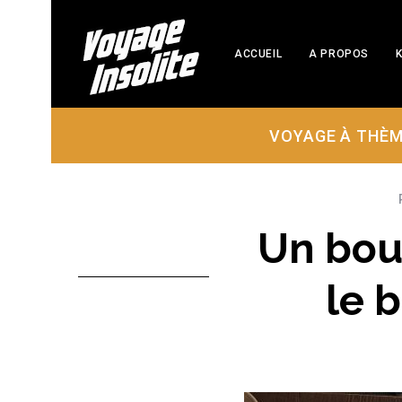
ACCUEIL
A PROPOS
K
VOYAGE À THÈ
Un bou
le 