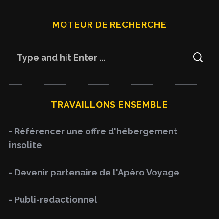
MOTEUR DE RECHERCHE
S
S
e
E
A
a
R
C
H
r
TRAVAILLONS ENSEMBLE
c
h
- Référencer une offre d'hébergement
f
insolite
o
r
- Devenir partenaire de l'Apéro Voyage
:
- Publi-redactionnel