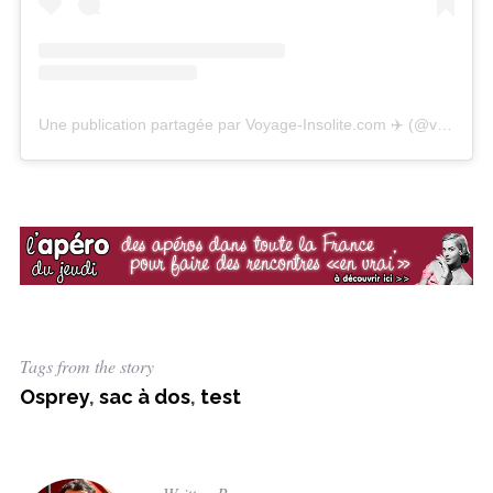
Une publication partagée par Voyage-Insolite.com ✈️ (@voyageinsolite)
Tags from the story
Osprey
,
sac à dos
,
test