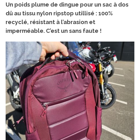
Un poids plume de dingue pour un sac à dos
dû au tissu nylon ripstop utillisé : 100%
recyclé, résistant à l’abrasion et
imperméable. C’est un sans faute !
S
e
a
r
c
h
f
o
r
: