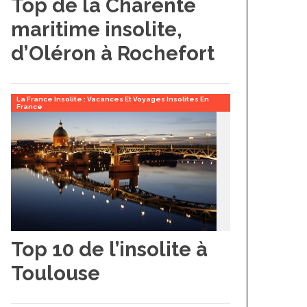
Top de la Charente
maritime insolite,
d’Oléron à Rochefort
La France Insolite : Vacances Et Voyages Insolites En
France
Top 10 de l’insolite à
Toulouse