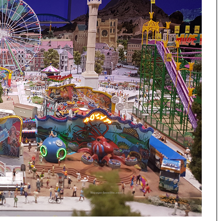
 Japon
La France insolite : vacances et
voyages insolites en France
 un café à
s à Tokyo
Top 10 des activités et
hébergements insolites sur
l’île d’Oléron