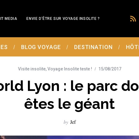
IT MEDIA
ENVIE D’ÊTRE SUR VOYAGE INSOLITE ?
MES
BLOG VOYAGE
DESTINATION
HÔT
Visite insolite
,
Voyage Insolite teste !
15/08/2017
rld Lyon : le parc d
êtes le géant
by
Jef