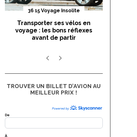
36 15 Voyage Insolite
Vo
Transporter ses vélos en
On a t
voyage : les bons réflexes
cocho
avant de partir
TROUVER UN BILLET D’AVION AU
MEILLEUR PRIX !