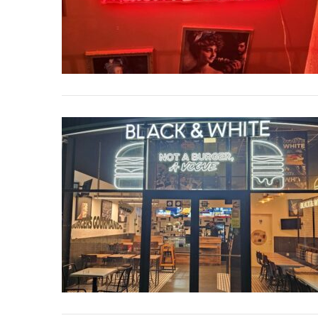
Voyage au
On a testé à
cochons nain