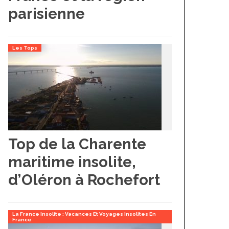
parisienne
Les Tops
Top de la Charente
maritime insolite,
d’Oléron à Rochefort
La France Insolite : Vacances Et Voyages Insolites En
France