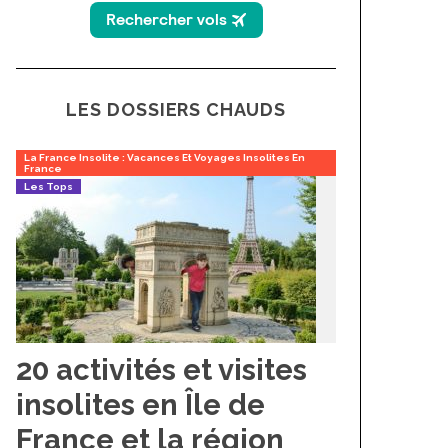
LES DOSSIERS CHAUDS
La France Insolite : Vacances Et Voyages Insolites En
France
Les Tops
20 activités et visites
insolites en Île de
France et la région