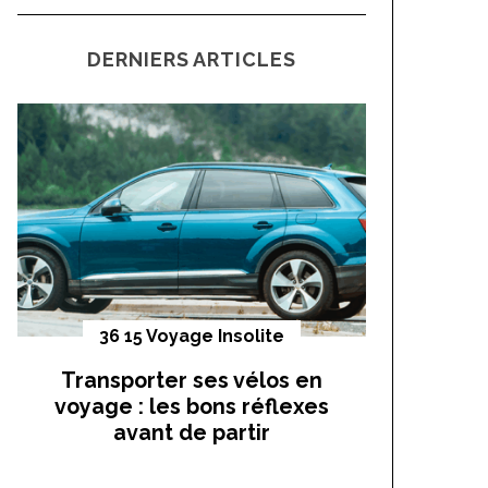
a
C
H
r
DERNIERS ARTICLES
c
h
f
o
r
:
36 15 Voyage Insolite
Vo
Transporter ses vélos en
On a t
voyage : les bons réflexes
cocho
avant de partir