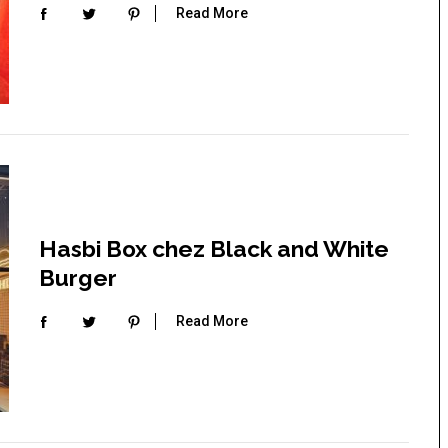
Read More
Hasbi Box chez Black and White
Burger
 Japon
La France insolite : vacances et
Read More
voyages insolites en France
 un café à
s à Tokyo
Top 10 des activités et
hébergements insolites sur
l’île d’Oléron