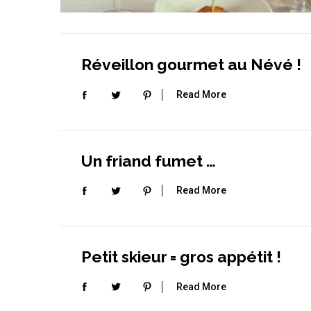
Réveillon gourmet au Névé !
Read More
Un friand fumet …
Read More
Petit skieur = gros appétit !
Read More