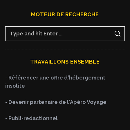
MOTEUR DE RECHERCHE
S
S
e
E
A
a
R
C
H
r
TRAVAILLONS ENSEMBLE
c
h
- Référencer une offre d'hébergement
f
insolite
o
r
- Devenir partenaire de l'Apéro Voyage
:
- Publi-redactionnel