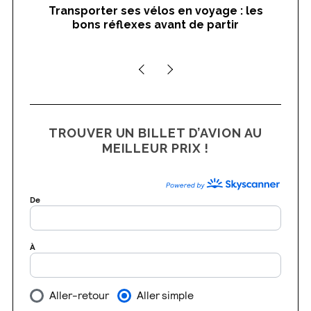
Transporter ses vélos en voyage : les
On
bons réflexes avant de partir
nts
TROUVER UN BILLET D’AVION AU
MEILLEUR PRIX !
S
e
a
r
c
h
f
o
r
: