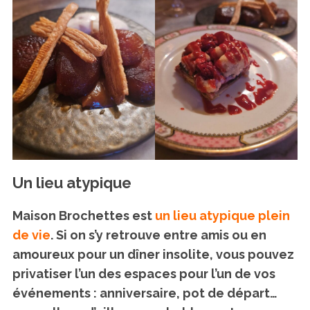
S
e
a
r
c
h
f
o
Un lieu atypique
r
:
Maison Brochettes est
un lieu atypique plein
de vie
. Si on s’y retrouve entre amis ou en
amoureux pour un dîner insolite, vous pouvez
privatiser l’un des espaces pour l’un de vos
événements : anniversaire, pot de départ…