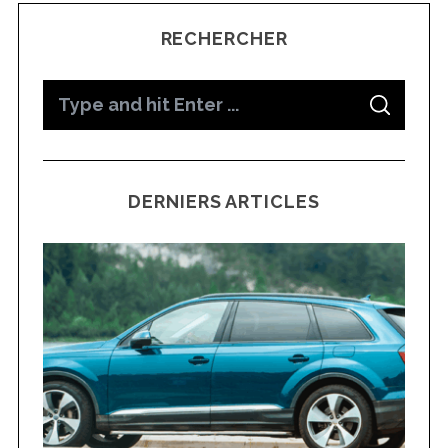
RECHERCHER
S
S
e
E
A
a
R
C
H
r
DERNIERS ARTICLES
c
h
f
o
r
: