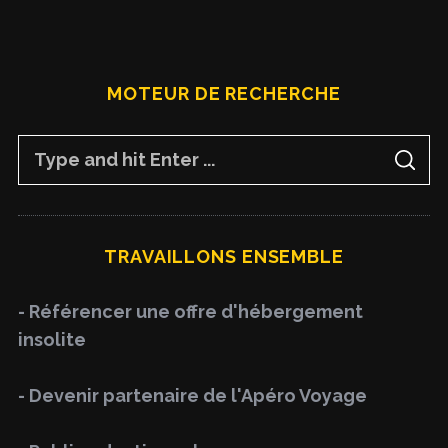
MOTEUR DE RECHERCHE
S
S
e
E
A
a
R
C
H
r
TRAVAILLONS ENSEMBLE
c
h
- Référencer une offre d'hébergement
f
insolite
o
r
- Devenir partenaire de l'Apéro Voyage
: