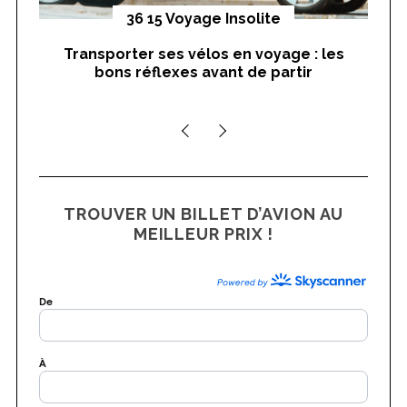
yages
36 15 Voyage Insolite
Transporter ses vélos en voyage : les
On
bons réflexes avant de partir
nts
TROUVER UN BILLET D’AVION AU
MEILLEUR PRIX !