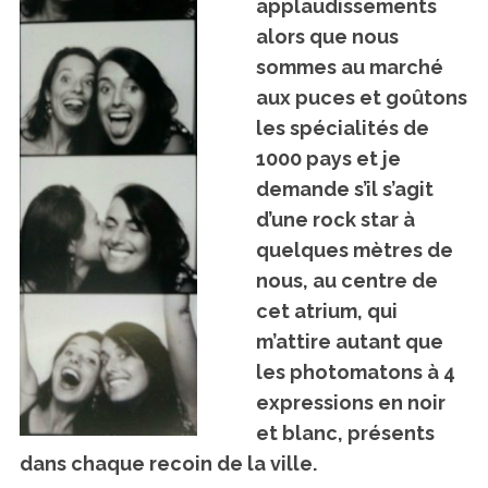
applaudissements
alors que nous
sommes au marché
aux puces et goûtons
les spécialités de
1000 pays et je
demande s’il s’agit
d’une rock star à
S
quelques mètres de
e
a
nous, au centre de
r
cet atrium, qui
c
m’attire autant que
h
les photomatons à 4
f
o
expressions en noir
r
et blanc, présents
:
dans chaque recoin de la ville.