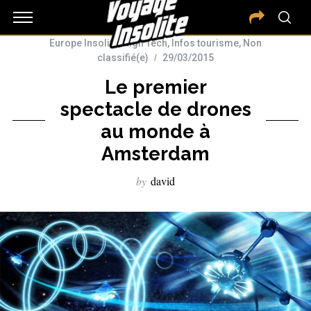
Europe Insolite
,
High Tech
,
Infos tourisme
,
Non
classifié(e)
29/03/2015
Le premier
spectacle de drones
au monde à
Amsterdam
by
david