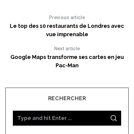
Previous article
Le top des 10 restaurants de Londres avec
vue imprenable
Next article
Google Maps transforme ses cartes en jeu
Pac-Man
RECHERCHER
S
S
e
E
A
a
R
C