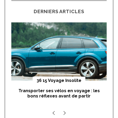
H
r
DERNIERS ARTICLES
c
h
f
S
o
e
r
a
r
:
c
h
f
o
r
yages
36 15 Voyage Insolite
:
Transporter ses vélos en voyage : les
On
bons réflexes avant de partir
nts