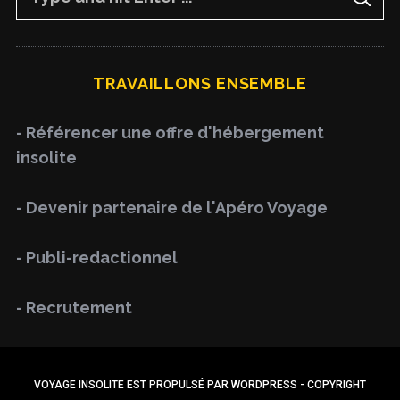
S
e
E
A
a
R
C
H
r
TRAVAILLONS ENSEMBLE
c
h
- Référencer une offre d'hébergement
f
insolite
o
r
- Devenir partenaire de l'Apéro Voyage
:
- Publi-redactionnel
- Recrutement
VOYAGE INSOLITE EST PROPULSÉ PAR WORDPRESS - COPYRIGHT