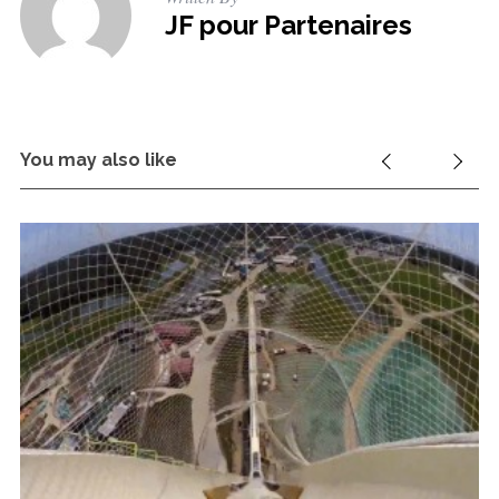
S
JF pour Partenaires
e
a
r
c
h
f
You may also like
o
r
: