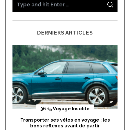
S
S
e
E
A
a
R
C
H
r
DERNIERS ARTICLES
c
h
f
o
r
:
yages
36 15 Voyage Insolite
Transporter ses vélos en voyage : les
On
bons réflexes avant de partir
nts