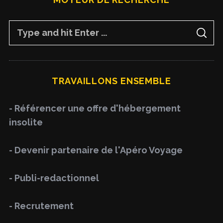
S
S
e
E
A
a
R
C
H
r
TRAVAILLONS ENSEMBLE
c
h
- Référencer une offre d'hébergement
f
insolite
o
r
- Devenir partenaire de l'Apéro Voyage
:
- Publi-redactionnel
- Recrutement