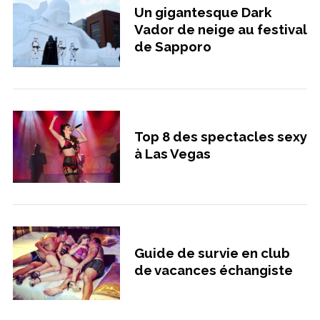
c
Un gigantesque Dark
h
Vador de neige au festival
f
de Sapporo
o
r
:
Top 8 des spectacles sexy
à Las Vegas
Guide de survie en club
de vacances échangiste