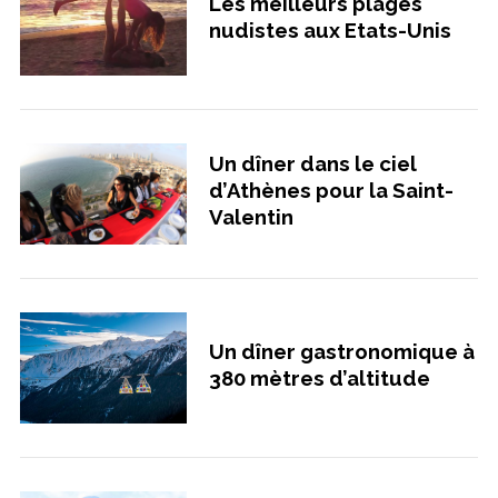
Les meilleurs plages
nudistes aux Etats-Unis
Un dîner dans le ciel
d’Athènes pour la Saint-
Valentin
Un dîner gastronomique à
380 mètres d’altitude
S
e
a
r