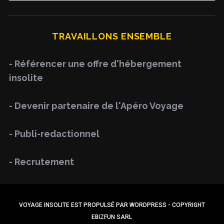
A
a
R
C
H
r
TRAVAILLONS ENSEMBLE
c
h
- Référencer une offre d'hébergement
f
insolite
o
r
- Devenir partenaire de l'Apéro Voyage
:
- Publi-redactionnel
- Recrutement
VOYAGE INSOLITE EST PROPULSÉ PAR WORDPRESS - COPYRIGHT
EBIZFUN SARL