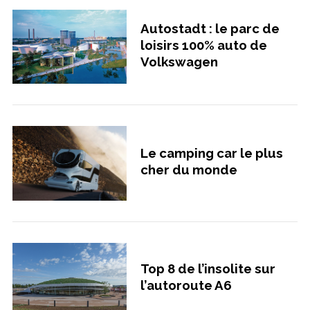
Autostadt : le parc de
loisirs 100% auto de
S
Volkswagen
e
a
r
c
h
f
Le camping car le plus
o
cher du monde
r
:
Top 8 de l’insolite sur
l’autoroute A6