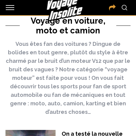
Voyage en voiture,
moto et camion
Vous êtes fan des voitures ? Dingue de
bolides en tout genre, plutôt du style à être
charmé par le bruit d’un moteur V12 que par le
bruit des vagues ? Notre catégorie “voyage
moteur” est faite pour vous ! On vous fait
découvrir tous les sports pour fan de sport
automobile ou fan de mécaniques en tout
genre : moto, auto, camion, karting et bien
d’autres choses…
On a testé la nouvelle