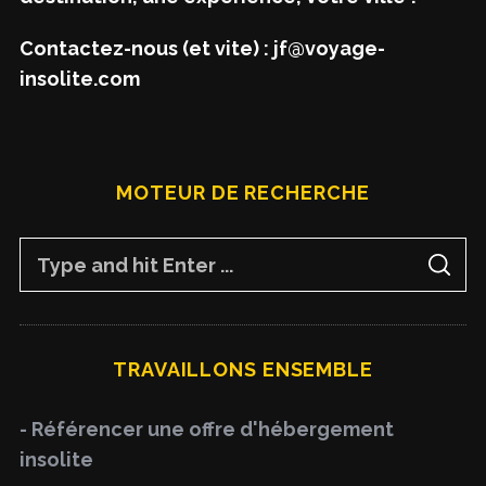
Contactez-nous (et vite) : jf@voyage-
insolite.com
MOTEUR DE RECHERCHE
S
S
e
E
A
a
R
C
H
r
TRAVAILLONS ENSEMBLE
c
h
- Référencer une offre d'hébergement
f
insolite
o