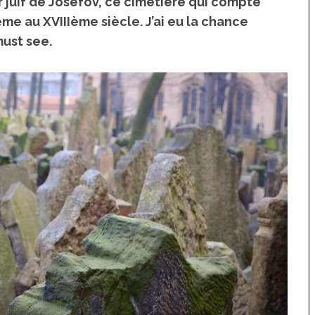
ier juif de Josefov, ce cimetière qui compte
me au XVIIIème siècle. J’ai eu la chance
must see.