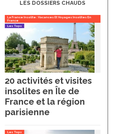
LES DOSSIERS CHAUDS
La France Insolite : Vacances Et Voyages Insolites En
France
Les Tops
20 activités et visites
insolites en Île de
France et la région
parisienne
Les Tops