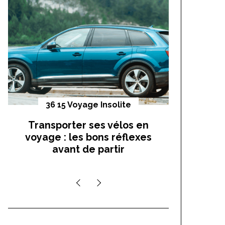
f
o
r
:
36 15 Voyage Insolite
Vo
Transporter ses vélos en
On a t
voyage : les bons réflexes
cocho
avant de partir