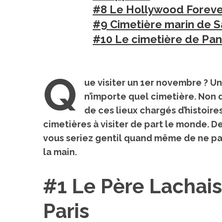
#8 Le Hollywood Forever
#9 Cimetière marin de Sa
#10 Le cimetière de Pant
S
e
a
Q
ue visiter un 1er novembre ? Un
r
c
n’importe quel cimetière. Non
h
de ces lieux chargés d’histoire
f
cimetières à visiter de part le monde
. D
o
vous seriez gentil quand même de ne pas 
r
:
la main.
#1 Le Père Lachais
Paris