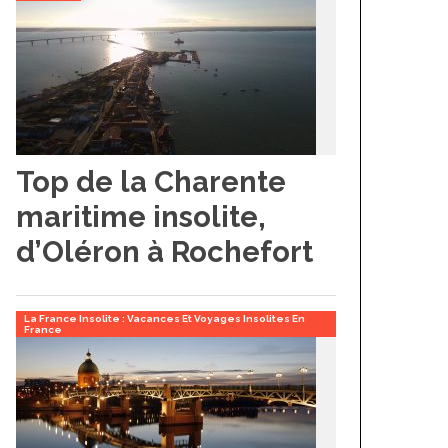
Top de la Charente
maritime insolite,
d’Oléron à Rochefort
La France Insolite : Vacances Et Voyages Insolites En
France