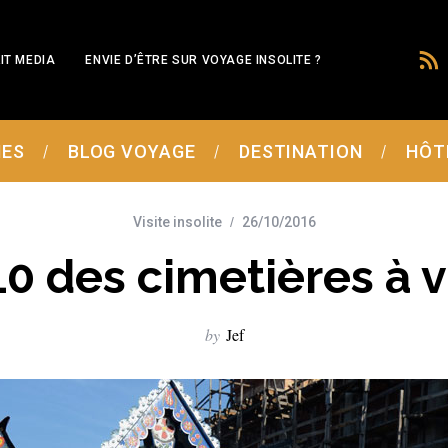
IT MEDIA
ENVIE D’ÊTRE SUR VOYAGE INSOLITE ?
MES
BLOG VOYAGE
DESTINATION
HÔT
Visite insolite
26/10/2016
0 des cimetières à v
by
Jef