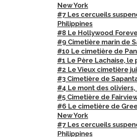
New York
#7 Les cercueils suspend
Philippines
#8 Le Hollywood Forever
#9 Cimetière marin de Sa
#10 Le cimetière de Pant
#1 Le Père Lachaise, le 
Voyage au
#2 Le Vieux cimetière ju
On a testé à
#3 Cimetière de Sapanta
cochons nain
#4 Le mont des oliviers, 
#5 Cimetière de Fairview
#6 Le cimetière de Gree
New York
#7 Les cercueils suspend
Philippines