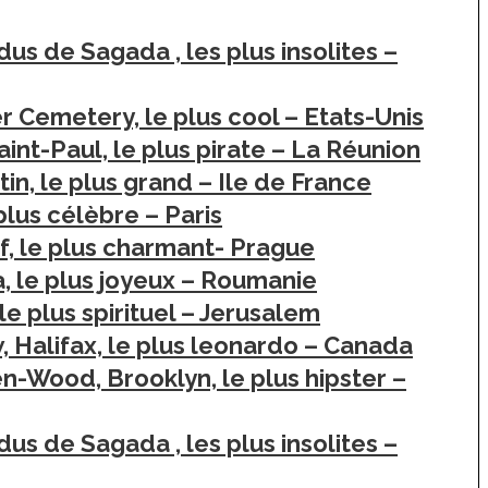
us de Sagada , les plus insolites –
 Cemetery, le plus cool – Etats-Unis
int-Paul, le plus pirate – La Réunion
in, le plus grand – Ile de France
plus célèbre – Paris
 Japon
La France insolite : vacances et
if, le plus charmant- Prague
voyages insolites en France
 un café à
, le plus joyeux – Roumanie
s à Tokyo
Top 10 des activités et
le plus spirituel – Jerusalem
hébergements insolites sur
, Halifax, le plus leonardo – Canada
l’île d’Oléron
n-Wood, Brooklyn, le plus hipster –
us de Sagada , les plus insolites –