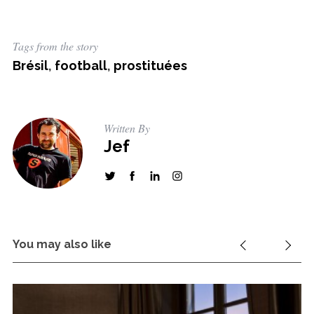
Tags from the story
Brésil
,
football
,
prostituées
Written By
Jef
You may also like