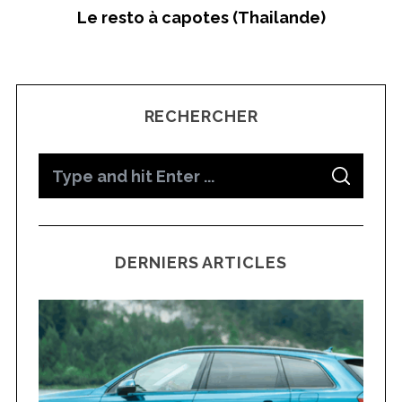
Le resto à capotes (Thailande)
RECHERCHER
S
S
e
E
A
a
R
C
H
r
DERNIERS ARTICLES
c
h
f
o
r
: