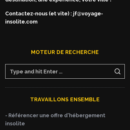
Contactez-nous (et vite) : jf@voyage-
insolite.com
MOTEUR DE RECHERCHE
S
S
e
E
A
a
R
C
H
r
TRAVAILLONS ENSEMBLE
c
h
- Référencer une offre d'hébergement
f
insolite
o