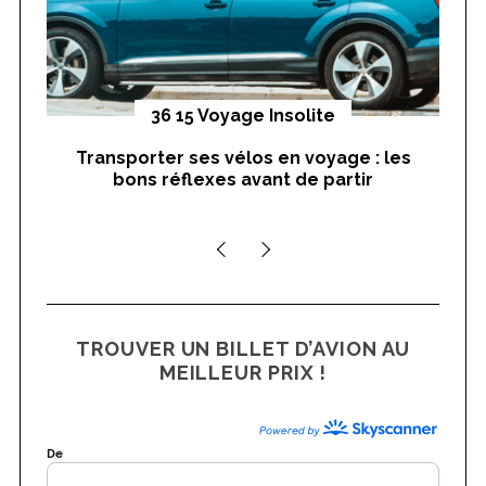
S
e
a
r
yages
36 15 Voyage Insolite
c
h
Transporter ses vélos en voyage : les
On
bons réflexes avant de partir
f
nts
o
r
:
TROUVER UN BILLET D’AVION AU
MEILLEUR PRIX !