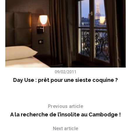
09/02/2011
Day Use : prêt pour une sieste coquine ?
T
r
Previous article
A la recherche de l’insolite au Cambodge !
Next article