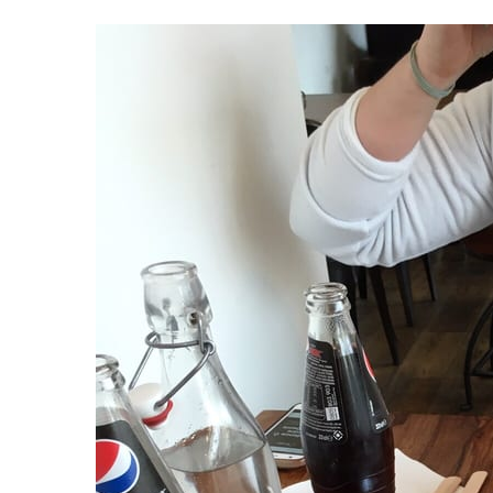
Voyage au
On a testé à
cochons nain