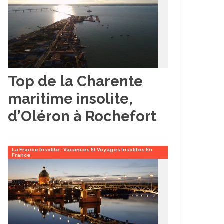
Top de la Charente
maritime insolite,
d’Oléron à Rochefort
La France Insolite : Vacances Et Voyages Insolites En
France