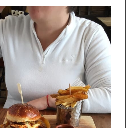
 Japon
La France insolite : vacances et
voyages insolites en France
 un café à
s à Tokyo
Top 10 des activités et
hébergements insolites sur
l’île d’Oléron