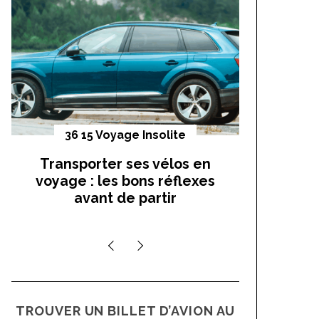
o
r
:
36 15 Voyage Insolite
Vo
Transporter ses vélos en
On a t
voyage : les bons réflexes
cocho
avant de partir
TROUVER UN BILLET D’AVION AU