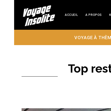
ACCUEIL
A PROPOS
K
VOYAGE À THÈ
Top rest