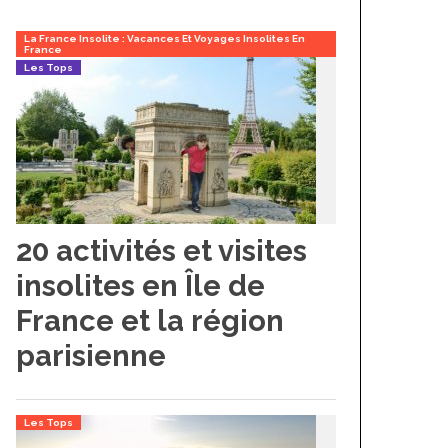
La France Insolite : Vacances Et Voyages Insolites En
France
Les Tops
20 activités et visites
insolites en Île de
France et la région
parisienne
Les Tops