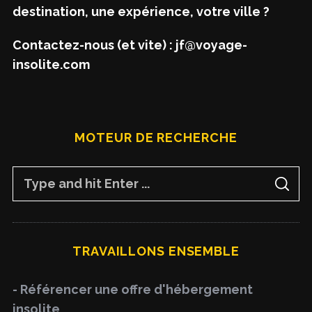
destination, une expérience, votre ville ?
Contactez-nous (et vite) : jf@voyage-
insolite.com
MOTEUR DE RECHERCHE
S
S
e
E
A
a
R
C
H
r
TRAVAILLONS ENSEMBLE
c
h
- Référencer une offre d'hébergement
f
insolite
o