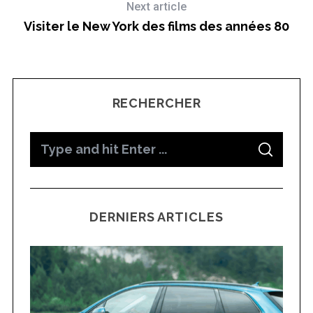
Next article
Visiter le New York des films des années 80
RECHERCHER
S
S
e
E
A
a
R
C
H
r
DERNIERS ARTICLES
c
h
f
o
r