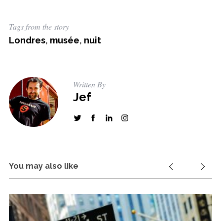
Tags from the story
Londres
,
musée
,
nuit
S
e
a
r
Written By
c
Jef
h
f
o
r
:
You may also like