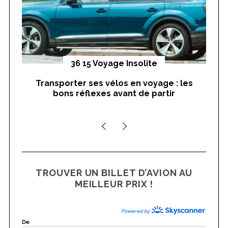
:
yages
36 15 Voyage Insolite
Transporter ses vélos en voyage : les
On
bons réflexes avant de partir
nts
TROUVER UN BILLET D’AVION AU
MEILLEUR PRIX !