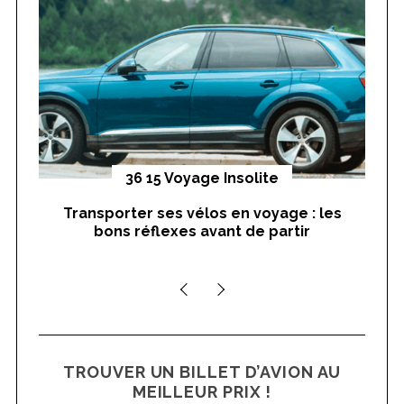
o
r
:
yages
36 15 Voyage Insolite
Transporter ses vélos en voyage : les
On
bons réflexes avant de partir
nts
TROUVER UN BILLET D’AVION AU
MEILLEUR PRIX !