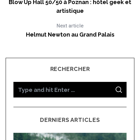
Blow Up Hall 50/50 à Poznan : hôtel geek et
artistique
Next article
Helmut Newton au Grand Palais
RECHERCHER
S
S
e
E
A
a
R
C
H
r
DERNIERS ARTICLES
c
h
f