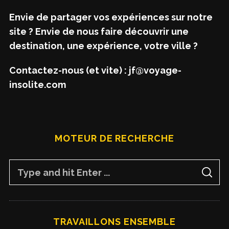
Envie de partager vos expériences sur notre
site ? Envie de nous faire découvrir une
destination, une expérience, votre ville ?
Contactez-nous (et vite) : jf@voyage-
insolite.com
MOTEUR DE RECHERCHE
S
S
e
E
A
a
R
C
H
r
TRAVAILLONS ENSEMBLE
c