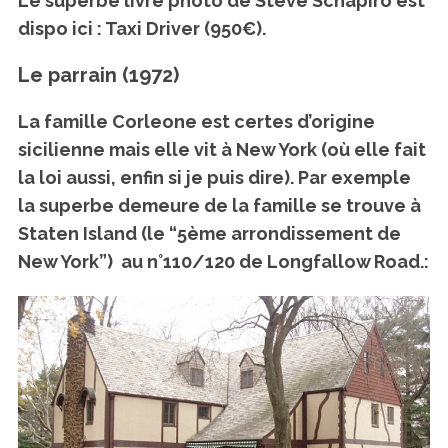
Le superbe livre photo de Steve Schapiro est
dispo ici : Taxi Driver (950€).
Le parrain (1972)
S
e
La famille Corleone est certes d’origine
a
sicilienne mais elle vit à New York (où elle fait
r
la loi aussi, enfin si je puis dire). Par exemple
c
h
la superbe demeure de la famille se trouve à
f
Staten Island (le “5ème arrondissement de
o
New York”) au n°110/120 de Longfallow Road.:
r
: