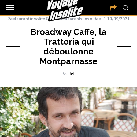
Restaurant insolite Paris
,
Restaurants insolites
19/09/2021
Broadway Caffe, la
Trattoria qui
déboulonne
Montparnasse
by
Jef