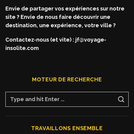
Envie de partager vos expériences sur notre
site ? Envie de nous faire découvrir une
destination, une expérience, votre ville ?
Contactez-nous (et vite) : jf@voyage-
insolite.com
MOTEUR DE RECHERCHE
S
S
e
E
A
a
R
C
H
r
TRAVAILLONS ENSEMBLE
c