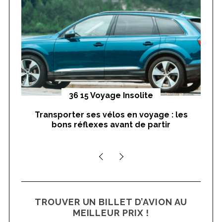
o
r
:
yages
36 15 Voyage Insolite
Transporter ses vélos en voyage : les
On
bons réflexes avant de partir
nts
TROUVER UN BILLET D’AVION AU
MEILLEUR PRIX !