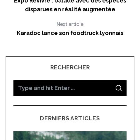
Expo Revivre : balade avec des espèces
disparues en réalité augmentée
Next article
Karadoc lance son foodtruck lyonnais
RECHERCHER
S
S
e
E
A
a
R
C
H
r
DERNIERS ARTICLES
c
h
f