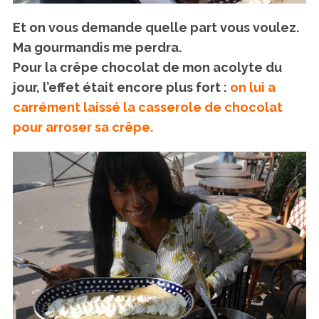
Et on vous demande quelle part vous voulez.
Ma gourmandis me perdra.
S
Pour la crêpe chocolat de mon acolyte du
e
jour, l’effet était encore plus fort :
on lui a
a
carrément laissé la casserole de chocolat
r
c
pour arroser sa crêpe.
h
f
o
r
: