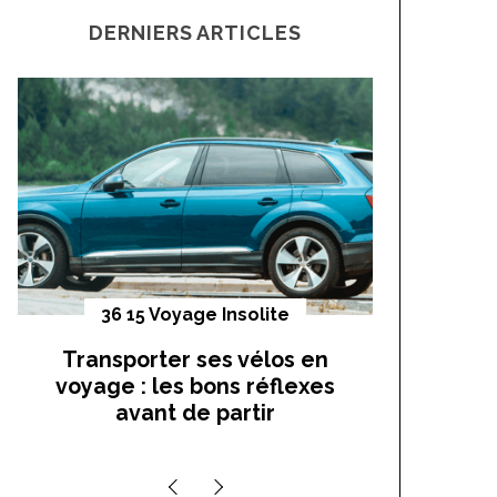
r
DERNIERS ARTICLES
c
h
f
o
r
:
36 15 Voyage Insolite
Vo
Transporter ses vélos en
On a t
voyage : les bons réflexes
cocho
avant de partir