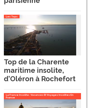
parisienne
Les Tops
Top de la Charente
maritime insolite,
d’Oléron à Rochefort
La France Insolite : Vacances Et Voyages Insolites En
France