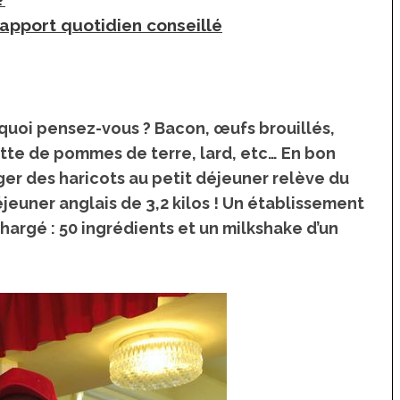
l’apport quotidien conseillé
 quoi pensez-vous ? Bacon, œufs brouillés,
lette de pommes de terre, lard, etc… En bon
r des haricots au petit déjeuner relève du
déjeuner anglais de 3,2 kilos
! Un établissement
chargé :
50 ingrédients et un milkshake d’un
 Japon
La France insolite : vacances et
voyages insolites en France
 un café à
s à Tokyo
Top 10 des activités et
hébergements insolites sur
l’île d’Oléron