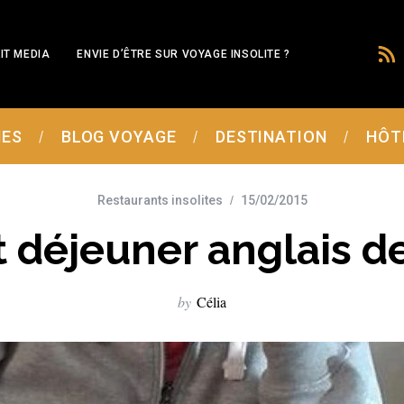
IT MEDIA
ENVIE D’ÊTRE SUR VOYAGE INSOLITE ?
MES
BLOG VOYAGE
DESTINATION
HÔT
Restaurants insolites
15/02/2015
 déjeuner anglais de
by
Célia