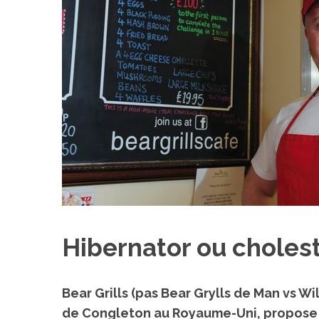
S
e
a
r
c
h
f
o
r
:
Hibernator ou cholest
Bear Grills (pas Bear Grylls de Man vs Wi
de Congleton au Royaume-Uni, propose 