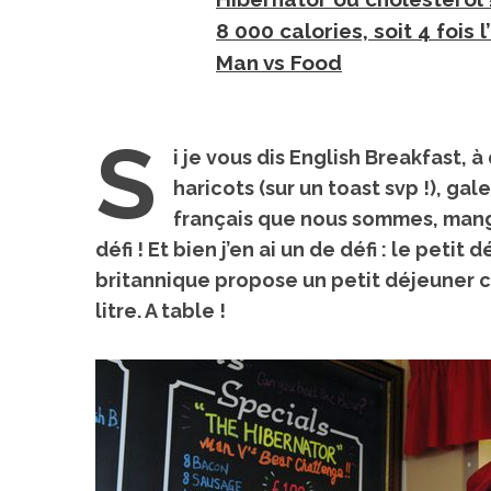
8 000 calories, soit 4 fois 
Man vs Food
S
i je vous dis English Breakfast
, à
haricots (sur un toast svp !), ga
français que nous sommes, mange
défi ! Et bien j’en ai un de
défi : le petit 
britannique propose un petit déjeuner 
litre
. A table !
Voyage au
On a testé à
cochons nain