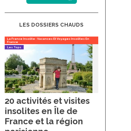
LES DOSSIERS CHAUDS
La France Insolite : Vacances Et Voyages Insolites En
France
Les Tops
20 activités et visites
insolites en Île de
France et la région