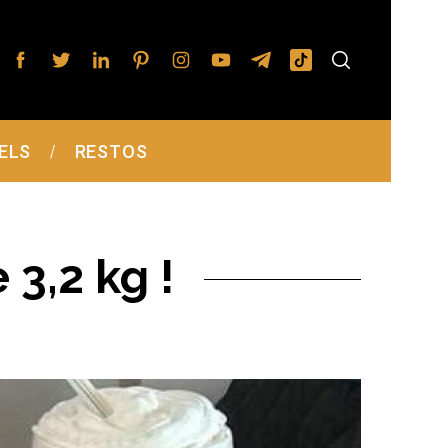
ELS
RESTOS
 3,2 kg !