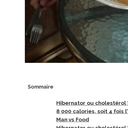
Sommaire
Hibernator ou cholestérol 
8 000 calories, soit 4 fois 
Man vs Food
Hibernator ou cholestérol 