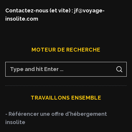
Contactez-nous (et vite) : jf@voyage-
insolite.com
MOTEUR DE RECHERCHE
S
S
e
E
A
a
R
C
H
r
TRAVAILLONS ENSEMBLE
c
h
- Référencer une offre d'hébergement
f
insolite
o
r