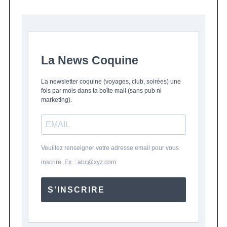
La News Coquine
La newsletter coquine (voyages, club, soirées) une
fois par mois dans ta boîte mail (sans pub ni
marketing).
S
e
Veuillez renseigner votre adresse email pour vous
a
inscrire. Ex. : abc@xyz.com
r
c
h
S'INSCRIRE
f
o
r