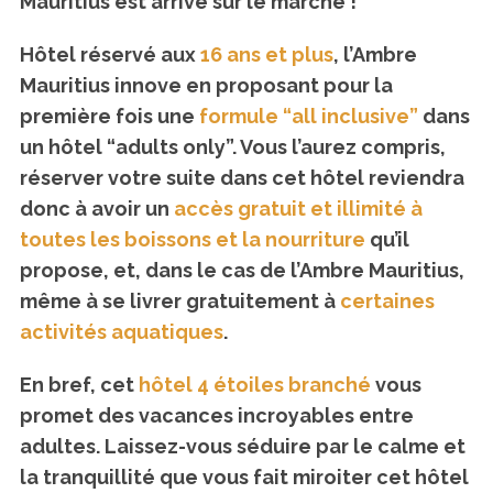
Mauritius est arrivé sur le marché !
Hôtel réservé aux
16 ans et plus
, l’Ambre
Mauritius innove en proposant pour la
première fois une
formule “all inclusive”
dans
un hôtel “adults only”. Vous l’aurez compris,
réserver votre suite dans cet hôtel reviendra
donc à avoir un
accès gratuit et illimité à
S
toutes les boissons et la nourriture
qu’il
e
propose, et, dans le cas de l’Ambre Mauritius,
a
même à se livrer gratuitement à
certaines
r
c
activités aquatiques
.
h
f
En bref, cet
hôtel 4 étoiles branché
vous
o
promet des vacances incroyables entre
r
adultes. Laissez-vous séduire par le calme et
:
la tranquillité que vous fait miroiter cet hôtel