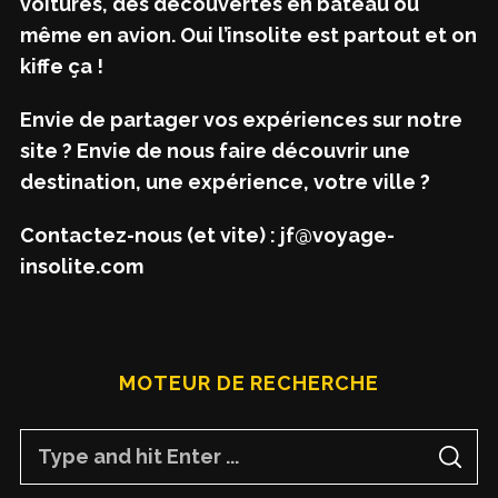
voitures, des découvertes en bateau ou
même en avion. Oui l’insolite est partout et on
kiffe ça !
Envie de partager vos expériences sur notre
site ? Envie de nous faire découvrir une
destination, une expérience, votre ville ?
Contactez-nous (et vite) : jf@voyage-
insolite.com
MOTEUR DE RECHERCHE
S
S
e
E
A