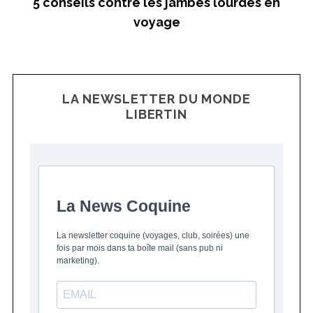
5 conseils contre les jambes lourdes en
voyage
S
e
a
LA NEWSLETTER DU MONDE
r
LIBERTIN
c
h
f
o
r
:
La News Coquine
La newsletter coquine (voyages, club, soirées) une
fois par mois dans ta boîte mail (sans pub ni
marketing).