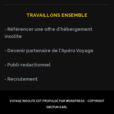
a
R
C
H
r
TRAVAILLONS ENSEMBLE
c
h
- Référencer une offre d'hébergement
f
insolite
o
r
- Devenir partenaire de l'Apéro Voyage
:
- Publi-redactionnel
- Recrutement
VOYAGE INSOLITE EST PROPULSÉ PAR WORDPRESS - COPYRIGHT
EBIZFUN SARL