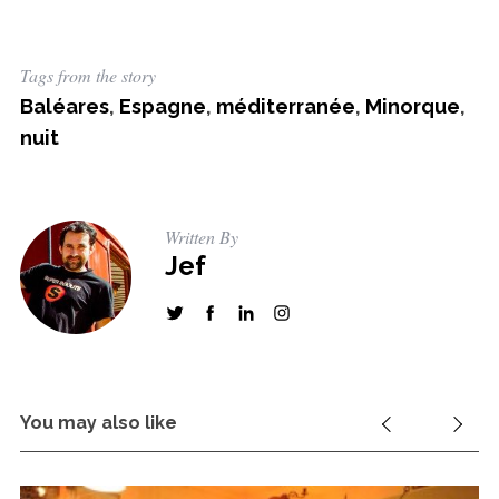
r
:
Tags from the story
Baléares
,
Espagne
,
méditerranée
,
Minorque
,
nuit
Written By
Jef
You may also like