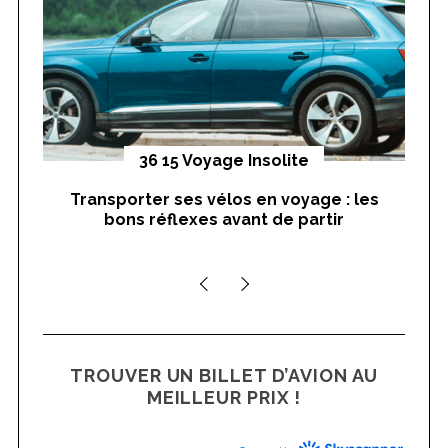
r
:
yages
36 15 Voyage Insolite
Transporter ses vélos en voyage : les
On
bons réflexes avant de partir
nts
TROUVER UN BILLET D’AVION AU
MEILLEUR PRIX !