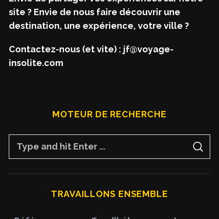
site ? Envie de nous faire découvrir une
destination, une expérience, votre ville ?
Contactez-nous (et vite) : jf@voyage-
insolite.com
MOTEUR DE RECHERCHE
S
S
e
E
A
a
R
C
H
r
TRAVAILLONS ENSEMBLE
c
h