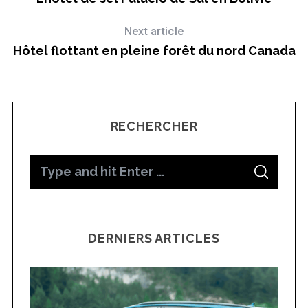
Next article
Hôtel flottant en pleine forêt du nord Canada
RECHERCHER
S
S
e
E
A
a
R
C
H
r
DERNIERS ARTICLES
c
h
f
o