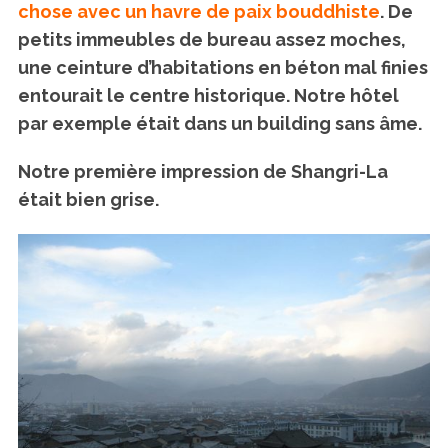
chose avec un havre de paix bouddhiste
. De
petits immeubles de bureau assez moches,
une ceinture d’habitations en béton mal finies
entourait le centre historique. Notre hôtel
par exemple était dans un building sans âme.
Notre première impression de Shangri-La
était bien grise.
S
e
a
r
c
h
f
o
r
: