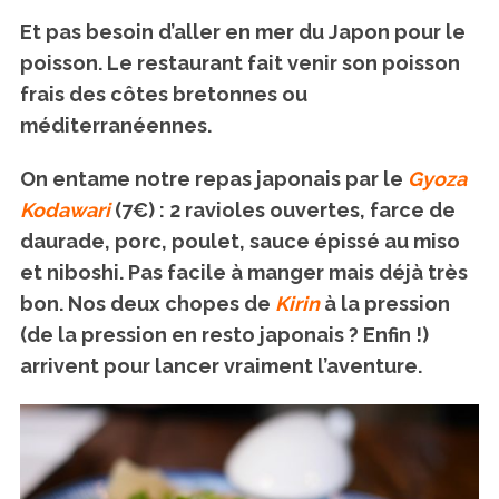
Et pas besoin d’aller en mer du Japon pour le
poisson. Le restaurant fait venir son poisson
frais des côtes bretonnes ou
méditerranéennes.
On entame notre repas japonais par le
Gyoza
Kodawari
(7€) : 2 ravioles ouvertes, farce de
S
daurade, porc, poulet, sauce épissé au miso
e
et niboshi. Pas facile à manger mais déjà très
a
bon. Nos deux chopes de
Kirin
à la pression
r
c
(de la pression en resto japonais ? Enfin !)
h
arrivent pour lancer vraiment l’aventure.
f
o
r
: