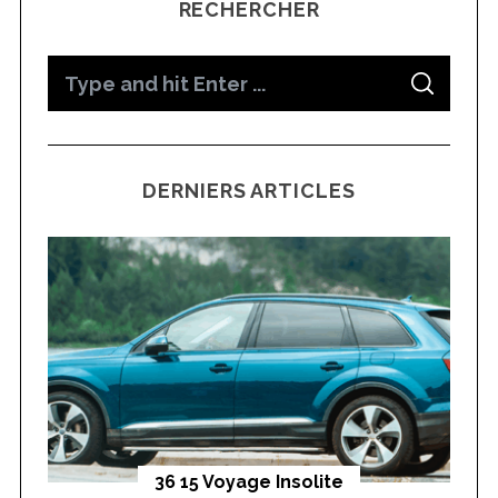
RECHERCHER
S
S
e
E
A
a
R
C
H
r
DERNIERS ARTICLES
c
h
f
o
r
:
yages
36 15 Voyage Insolite