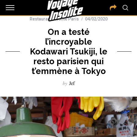
Restaurant insolite Paris
04/02/2020
On a testé
l’incroyable
Kodawari Tsukiji, le
resto parisien qui
t’emmène à Tokyo
by
Jef