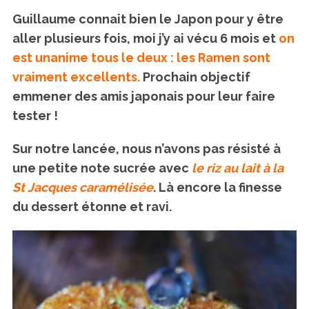
Guillaume connait bien le Japon pour y être
aller plusieurs fois, moi j’y ai vécu 6 mois et
on
est unanime tous le deux : les Ramen sont
vraiment excellents.
Prochain objectif
emmener des amis japonais pour leur faire
tester !
Sur notre lancée, nous n’avons pas résisté à
une petite note sucrée avec
le riz au lait à la
St Jacques caramélisée
. Là encore la finesse
du dessert étonne et ravi.