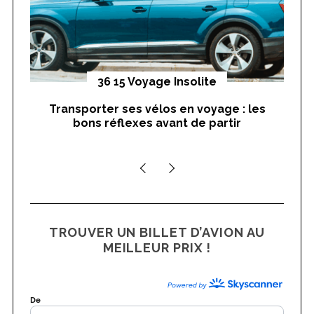
yages
36 15 Voyage Insolite
Transporter ses vélos en voyage : les
On
bons réflexes avant de partir
nts
TROUVER UN BILLET D’AVION AU
MEILLEUR PRIX !