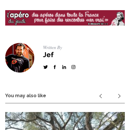
Written By
Jef
You may also like
S
e
a
r
c