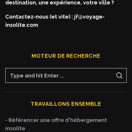
destination, une expérience, votre ville ?
Contactez-nous (et vite) : jf@voyage-
insolite.com
MOTEUR DE RECHERCHE
S
S
e
E
A
a
R
C
H
r
TRAVAILLONS ENSEMBLE
c
h
- Référencer une offre d'hébergement
f
insolite
o