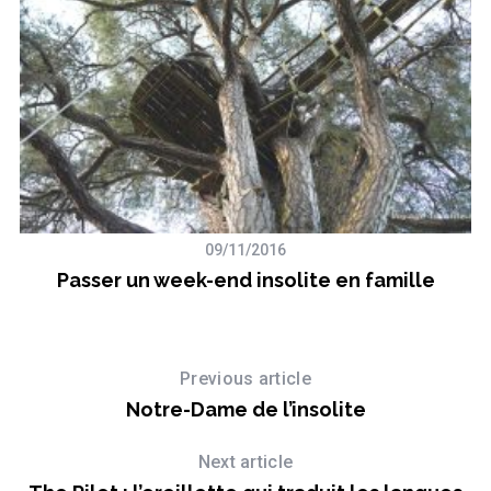
h
f
o
r
:
09/11/2016
Passer un week-end insolite en famille
Previous article
Notre-Dame de l’insolite
Next article