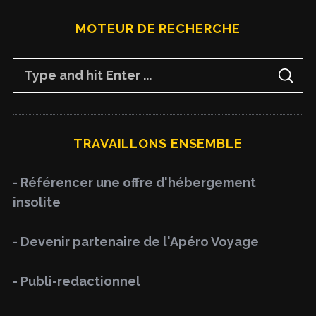
MOTEUR DE RECHERCHE
S
S
e
E
A
a
R
C
H
r
TRAVAILLONS ENSEMBLE
c
h
- Référencer une offre d'hébergement
f
insolite
o
r
- Devenir partenaire de l'Apéro Voyage
:
- Publi-redactionnel