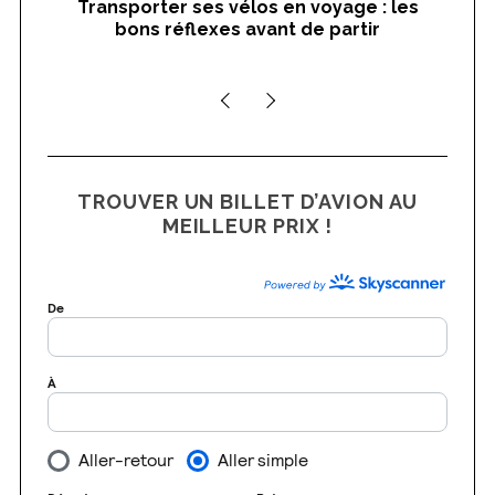
Transporter ses vélos en voyage : les
On
a
bons réflexes avant de partir
nts
r
c
h
f
o
r
:
TROUVER UN BILLET D’AVION AU
MEILLEUR PRIX !