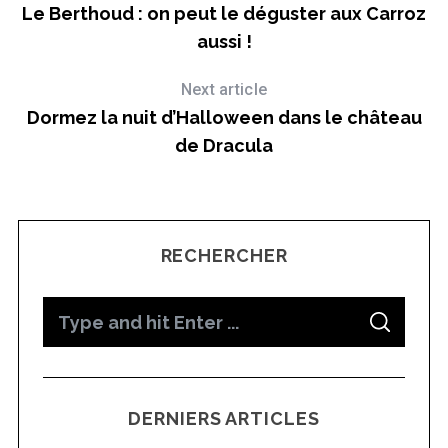
Le Berthoud : on peut le déguster aux Carroz
aussi !
Next article
Dormez la nuit d’Halloween dans le château
de Dracula
RECHERCHER
S
S
e
E
A
a
R
C
H
r
DERNIERS ARTICLES
c