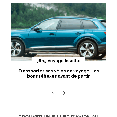
h
f
o
r
:
yages
36 15 Voyage Insolite
Transporter ses vélos en voyage : les
On
bons réflexes avant de partir
nts
TROUVER UN BILLET D’AVION AU