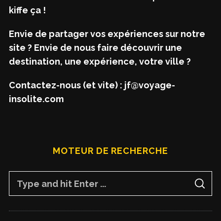
kiffe ça !
Envie de partager vos expériences sur notre
site ? Envie de nous faire découvrir une
destination, une expérience, votre ville ?
Contactez-nous (et vite) : jf@voyage-
insolite.com
MOTEUR DE RECHERCHE
S
S
e
E
A
a
R
C
H
r