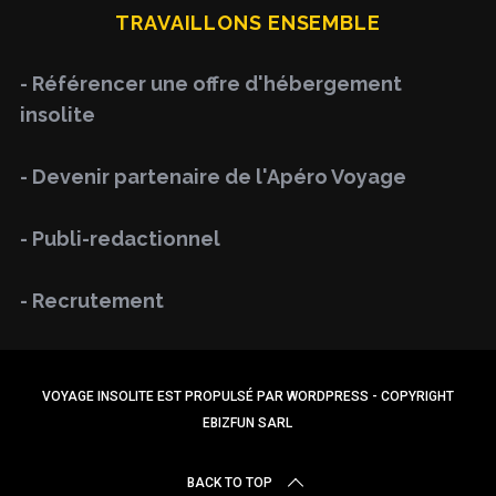
TRAVAILLONS ENSEMBLE
c
h
- Référencer une offre d'hébergement
f
insolite
o
r
- Devenir partenaire de l'Apéro Voyage
:
- Publi-redactionnel
- Recrutement
VOYAGE INSOLITE EST PROPULSÉ PAR WORDPRESS - COPYRIGHT
EBIZFUN SARL
BACK TO TOP