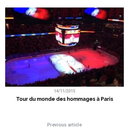
S
e
a
r
c
h
 A
14/11/2015
f
Tour du monde des hommages à Paris
o
r
:
Previous article