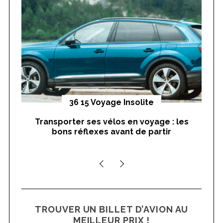
f
o
r
S
:
e
a
r
c
h
yages
36 15 Voyage Insolite
f
o
Transporter ses vélos en voyage : les
On
r
bons réflexes avant de partir
nts
:
TROUVER UN BILLET D’AVION AU
MEILLEUR PRIX !