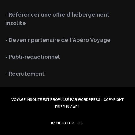
h
- Référencer une offre d'hébergement
f
insolite
o
r
- Devenir partenaire de l'Apéro Voyage
:
- Publi-redactionnel
- Recrutement
VOYAGE INSOLITE EST PROPULSÉ PAR WORDPRESS - COPYRIGHT
EBIZFUN SARL
BACK TO TOP