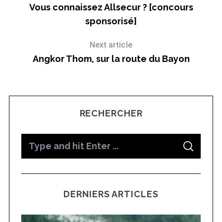
Vous connaissez Allsecur ? [concours
sponsorisé]
Next article
Angkor Thom, sur la route du Bayon
RECHERCHER
S
S
e
E
A
a
R
C
H
r
DERNIERS ARTICLES
c
h