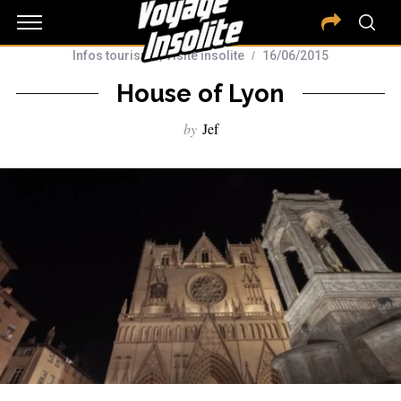
Infos tourisme
,
Visite insolite
16/06/2015
House of Lyon
by
Jef