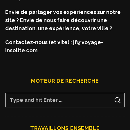
Envie de partager vos expériences sur notre
site ? Envie de nous faire découvrir une
destination, une expérience, votre ville ?
Contactez-nous (et vite) : jf@voyage-
insolite.com
MOTEUR DE RECHERCHE
S
S
e
E
A
a
R
C
H
r
TRAVAILLONS ENSEMBLE
c