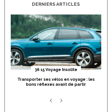
DERNIERS ARTICLES
c
h
f
o
r
:
yages
36 15 Voyage Insolite
Transporter ses vélos en voyage : les
On
bons réflexes avant de partir
nts