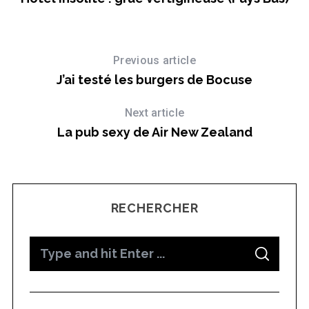
Previous article
J’ai testé les burgers de Bocuse
Next article
La pub sexy de Air New Zealand
RECHERCHER
S
S
e
E
A
a
R
C
H
r