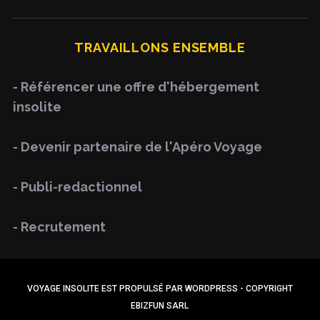
a
R
C
H
r
TRAVAILLONS ENSEMBLE
c
h
- Référencer une offre d'hébergement
f
insolite
o
r
- Devenir partenaire de l'Apéro Voyage
:
- Publi-redactionnel
- Recrutement
VOYAGE INSOLITE EST PROPULSÉ PAR WORDPRESS - COPYRIGHT
EBIZFUN SARL