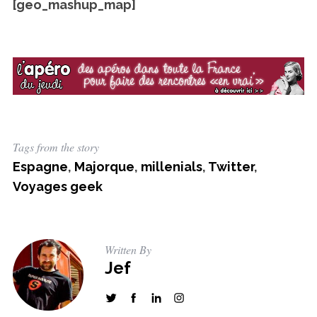
[geo_mashup_map]
Tags from the story
Espagne
,
Majorque
,
millenials
,
Twitter
,
Voyages geek
Written By
Jef
S
e