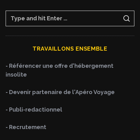
S
S
e
E
A
a
R
C
H
r
TRAVAILLONS ENSEMBLE
c
h
- Référencer une offre d'hébergement
f
insolite
o
r
- Devenir partenaire de l'Apéro Voyage
:
- Publi-redactionnel
- Recrutement