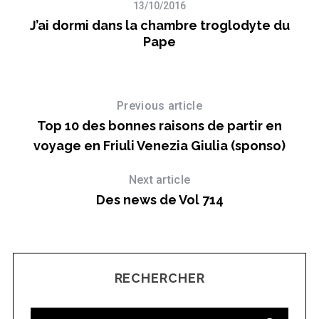
13/10/2016
du
J’ai dormi dans la chambre troglodyte du
Pape
S
e
a
r
Previous article
c
Top 10 des bonnes raisons de partir en
h
voyage en Friuli Venezia Giulia (sponso)
f
o
r
Next article
:
Des news de Vol 714
RECHERCHER
S