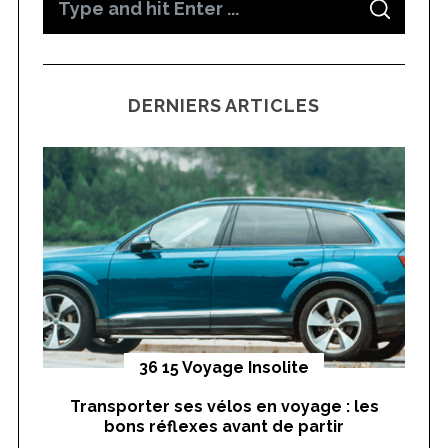
S
e
E
A
a
R
C
H
r
DERNIERS ARTICLES
c
h
f
o
r
:
yages
36 15 Voyage Insolite
Transporter ses vélos en voyage : les
On
bons réflexes avant de partir
nts