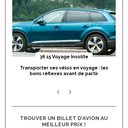
o
r
:
yages
36 15 Voyage Insolite
Transporter ses vélos en voyage : les
On
bons réflexes avant de partir
nts
TROUVER UN BILLET D’AVION AU
MEILLEUR PRIX !