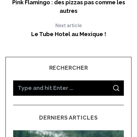
Pink Flamingo : des pizzas pas comme les
autres
Next article
Le Tube Hotel au Mexique !
RECHERCHER
S
S
e
E
A
a
R
C
H
r
DERNIERS ARTICLES
c
h
f