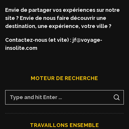
Envie de partager vos expériences sur notre
site ? Envie de nous faire découvrir une
destination, une expérience, votre ville ?
Contactez-nous (et vite) : jf@voyage-
insolite.com
MOTEUR DE RECHERCHE
S
S
e
E
A
a
R
C
H
r
TRAVAILLONS ENSEMBLE
c