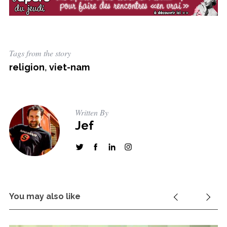
Tags from the story
S
religion
,
viet-nam
e
a
r
c
Written By
h
Jef
f
o
r
:
You may also like