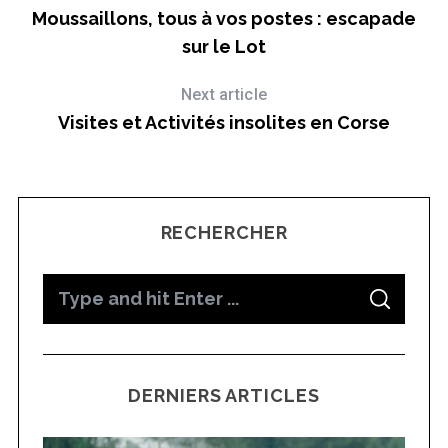
Moussaillons, tous à vos postes : escapade
sur le Lot
Next article
Visites et Activités insolites en Corse
RECHERCHER
S
S
e
E
A
a
R
C
H
r
DERNIERS ARTICLES
c
h