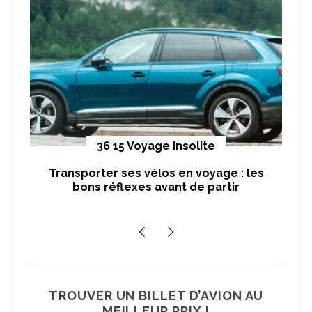
f
o
r
:
yages
36 15 Voyage Insolite
Transporter ses vélos en voyage : les
On
bons réflexes avant de partir
nts
TROUVER UN BILLET D’AVION AU
MEILLEUR PRIX !