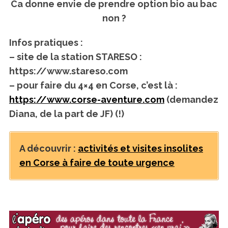
Ca donne envie de prendre option bio au bac
non ?
Infos pratiques :
– site de la station STARESO :
https://www.stareso.com
– pour faire du 4×4 en Corse, c’est là :
https://www.corse-aventure.com
(demandez
Diana, de la part de JF) (!)
A découvrir :
activités et visites insolites
S
en Corse à faire de toute urgence
e
a
r
c
h
f