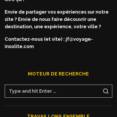
Envie de partager vos expériences sur notre
site ? Envie de nous faire découvrir une
destination, une expérience, votre ville ?
Contactez-nous (et vite) : jf@voyage-
insolite.com
MOTEUR DE RECHERCHE
S
S
e
E
A
a
R
C
H
r
TRAVAILLONS ENSEMBLE