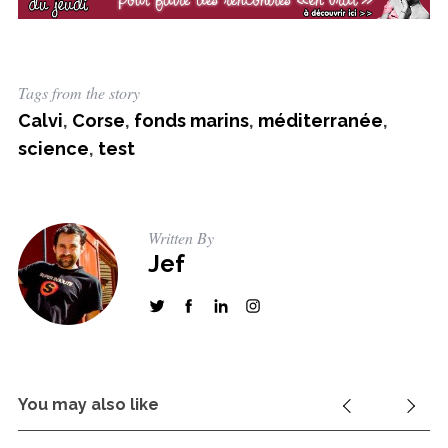
o
r
:
Tags from the story
Calvi
,
Corse
,
fonds marins
,
méditerranée
,
science
,
test
Written By
Jef
You may also like