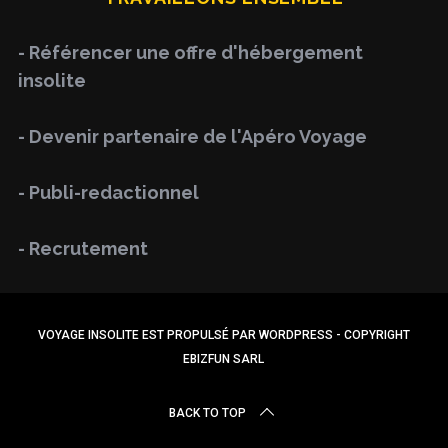
c
h
- Référencer une offre d'hébergement
f
insolite
o
r
- Devenir partenaire de l'Apéro Voyage
:
- Publi-redactionnel
- Recrutement
VOYAGE INSOLITE EST PROPULSÉ PAR WORDPRESS - COPYRIGHT
EBIZFUN SARL
BACK TO TOP