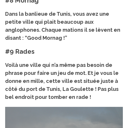
#8 Mornag
Dans la banlieue de Tunis, vous avez une
petite ville qui plait beaucoup aux
S
anglophones. Chaque mations il se lèvent en
e
disant :
“Good Mornag !”
a
r
#9 Rades
c
h
Voilà une ville qui n’a même pas besoin de
f
phrase pour faire un jeu de mot. Et je vous le
o
r
donne en mille, cette ville est située juste à
:
côté du port de Tunis, La Goulette ! Pas plus
bel endroit pour tomber en rade !