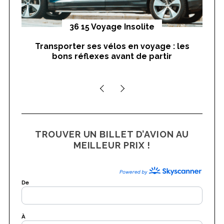
yages
36 15 Voyage Insolite
Transporter ses vélos en voyage : les
On
bons réflexes avant de partir
nts
TROUVER UN BILLET D’AVION AU
MEILLEUR PRIX !