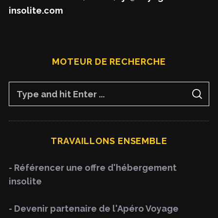
insolite.com
MOTEUR DE RECHERCHE
S
S
e
E
A
a
R
C
H
r
TRAVAILLONS ENSEMBLE
c
h
- Référencer une offre d'hébergement
f
insolite
o
r
- Devenir partenaire de l'Apéro Voyage
: