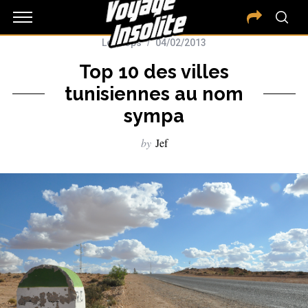
Les Tops
04/02/2013
Top 10 des villes
tunisiennes au nom
sympa
by
Jef