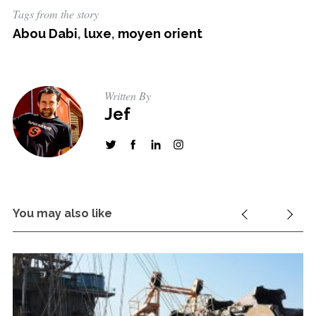
Tags from the story
Abou Dabi
,
luxe
,
moyen orient
S
e
a
Written By
Jef
r
c
h
f
o
r
:
You may also like