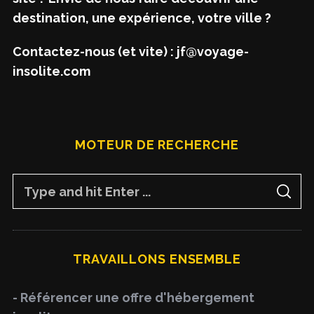
destination, une expérience, votre ville ?
Contactez-nous (et vite) : jf@voyage-
insolite.com
MOTEUR DE RECHERCHE
S
S
e
E
A
a
R
C
H
r
TRAVAILLONS ENSEMBLE
c
h
- Référencer une offre d'hébergement
f