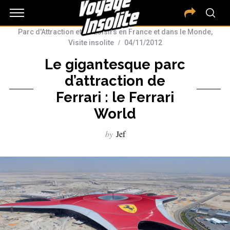
Parc d'Attraction et de Loisirs en France et dans le Monde
,
Visite insolite
04/11/2012
Le gigantesque parc
d’attraction de
Ferrari : le Ferrari
World
by
Jef