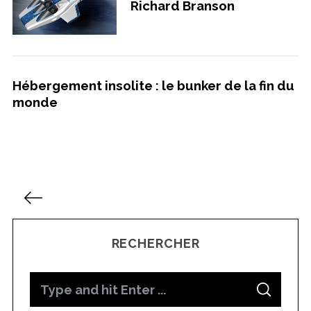
Richard Branson
Hébergement insolite : le bunker de la fin du
monde
P
a
g
RECHERCHER
i
n
S
a
S
e
t
E
A