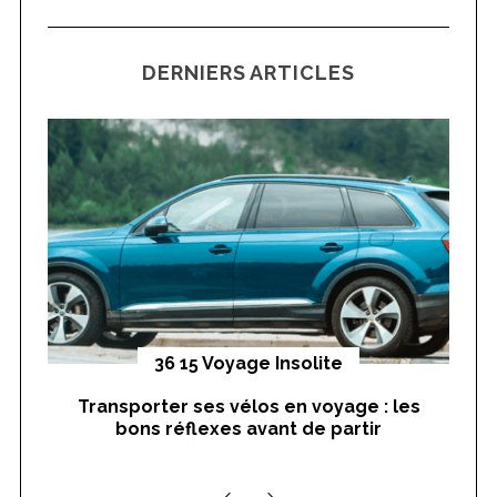
a
R
i
C
H
r
o
DERNIERS ARTICLES
c
n
h
d
f
S
e
e
o
s
a
r
p
r
:
u
c
h
b
f
l
o
i
r
c
yages
36 15 Voyage Insolite
:
a
Transporter ses vélos en voyage : les
On
t
bons réflexes avant de partir
nts
i
o