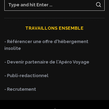
S
S
e
E
A
a
R
C
H
r
TRAVAILLONS ENSEMBLE
c
h
- Référencer une offre d'hébergement
f
insolite
o
r
- Devenir partenaire de l'Apéro Voyage
:
- Publi-redactionnel
- Recrutement