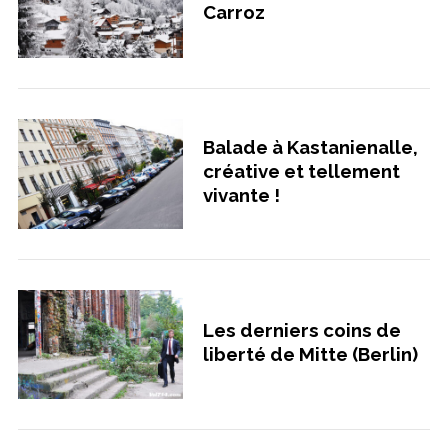
o
Carroz
r
:
Balade à Kastanienalle,
créative et tellement
vivante !
Les derniers coins de
liberté de Mitte (Berlin)