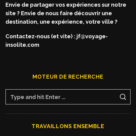
Envie de partager vos expériences sur notre
site ? Envie de nous faire découvrir une
destination, une expérience, votre ville ?
Contactez-nous (et vite) : jf@voyage-
insolite.com
MOTEUR DE RECHERCHE
S
S
e
E
A
a
R
C
H
r
TRAVAILLONS ENSEMBLE
c
h