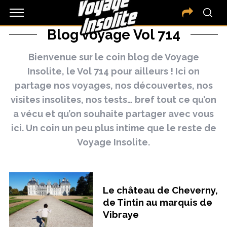
Blog voyage Vol 714
Bienvenue sur le coin blog de Voyage
Insolite, le Vol 714 pour ailleurs ! Ici on
partage nos voyages, nos découvertes, nos
visites insolites, nos tests… bref tout ce qu’on
a vécu et qu’on souhaite partager avec vous
ici. Un coin un peu plus intime que le reste de
Voyage Insolite.
Le château de Cheverny,
de Tintin au marquis de
Vibraye