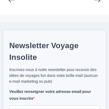
a
g
i
n
a
t
i
Newsletter Voyage
o
Insolite
n
d
Inscrivez-vous à notre newsletter pour recevoir des
e
idées de voyages fun dans votre boîte mail (auncun
s
e-mail marketing ou pub)
p
u
Veuillez renseigner votre adresse email pour
b
vous inscrire
l