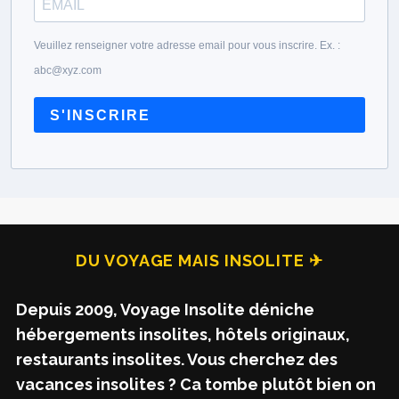
i
c
Veuillez renseigner votre adresse email pour vous inscrire. Ex. :
a
abc@xyz.com
t
i
S'INSCRIRE
o
n
s
DU VOYAGE MAIS INSOLITE ✈
Depuis 2009, Voyage Insolite déniche
hébergements insolites, hôtels originaux,
restaurants insolites. Vous cherchez des
vacances insolites ? Ca tombe plutôt bien on