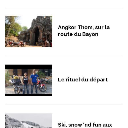
Angkor Thom, sur la
route du Bayon
Le rituel du départ
S
e
a
r
c
h
f
Ski, snow ‘nd fun aux