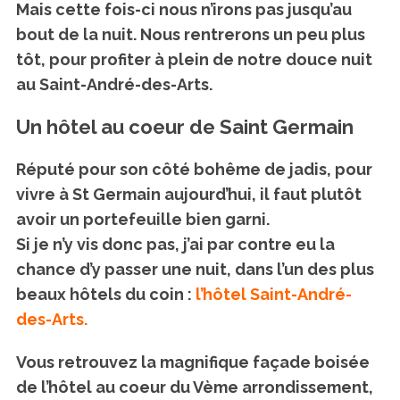
Mais cette fois-ci nous n’irons pas jusqu’au
bout de la nuit. Nous rentrerons un peu plus
tôt, pour profiter à plein de notre douce nuit
au Saint-André-des-Arts.
Un hôtel au coeur de Saint Germain
Réputé pour son côté bohême de jadis, pour
S
vivre à St Germain aujourd’hui, il faut plutôt
e
avoir un portefeuille bien garni.
a
Si je n’y vis donc pas, j’ai par contre eu la
r
c
chance d’y passer une nuit, dans l’un des plus
h
beaux hôtels du coin :
l’hôtel Saint-André-
f
des-Arts.
o
r
Vous retrouvez la magnifique façade boisée
:
de l’hôtel au coeur du Vème arrondissement,