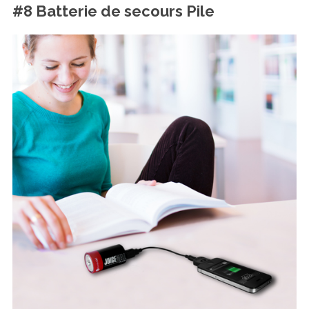
a
#8 Batterie de secours Pile
r
c
h
f
o
r
: