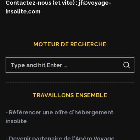
Contactez-nous (et vite) : jf@voyage-
insolite.com
MOTEUR DE RECHERCHE
S
S
e
E
A
a
R
C
H
r
TRAVAILLONS ENSEMBLE
c
h
- Référencer une offre d'hébergement
f
insolite
o
r
- Devenir partenaire de l'Apéro Voyage
: