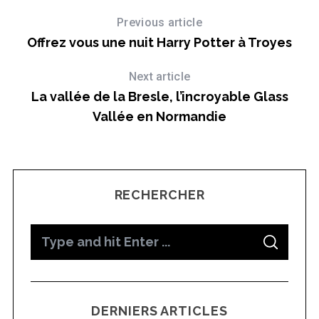
Previous article
Offrez vous une nuit Harry Potter à Troyes
1
Next article
La vallée de la Bresle, l’incroyable Glass
Vallée en Normandie
RECHERCHER
S
S
e
E
A
a
R
C
H
r
DERNIERS ARTICLES
c