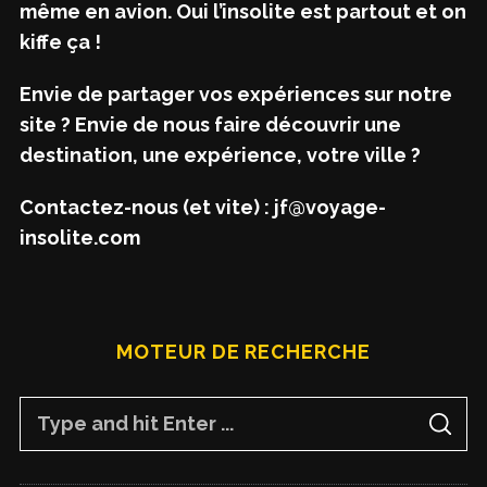
même en avion. Oui l’insolite est partout et on
kiffe ça !
Envie de partager vos expériences sur notre
site ? Envie de nous faire découvrir une
destination, une expérience, votre ville ?
Contactez-nous (et vite) : jf@voyage-
insolite.com
MOTEUR DE RECHERCHE
S
S
e
E
A
a
R
C