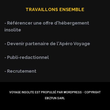
H
r
TRAVAILLONS ENSEMBLE
c
h
- Référencer une offre d'hébergement
f
insolite
o
r
- Devenir partenaire de l'Apéro Voyage
:
- Publi-redactionnel
- Recrutement
VOYAGE INSOLITE EST PROPULSÉ PAR WORDPRESS - COPYRIGHT
EBIZFUN SARL