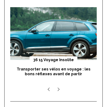
h
f
o
r
:
yages
36 15 Voyage Insolite
Transporter ses vélos en voyage : les
On
bons réflexes avant de partir
nts