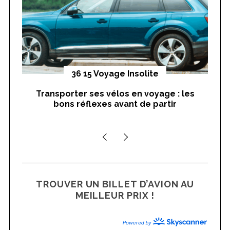
:
yages
36 15 Voyage Insolite
Transporter ses vélos en voyage : les
On
bons réflexes avant de partir
nts
TROUVER UN BILLET D’AVION AU
MEILLEUR PRIX !