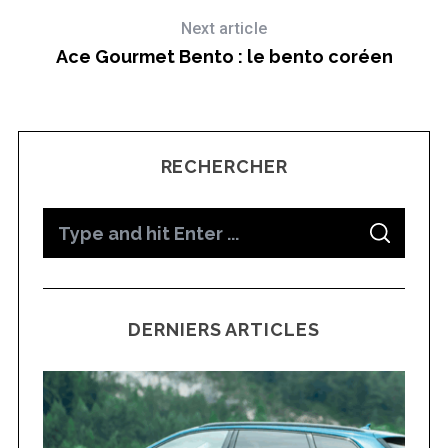
Next article
Ace Gourmet Bento : le bento coréen
RECHERCHER
S
S
e
E
A
a
R
C
H
r
DERNIERS ARTICLES
c
h
f
o
r