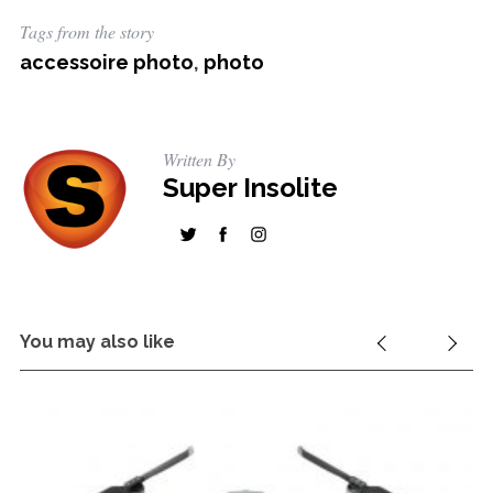
Tags from the story
accessoire photo
,
photo
Written By
Super Insolite
You may also like
S
e
a
r
c