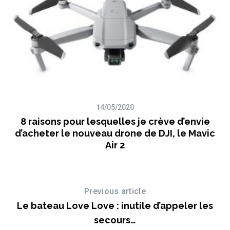
h
f
o
r
:
14/05/2020
8 raisons pour lesquelles je crève d’envie
d’acheter le nouveau drone de DJI, le Mavic
Air 2
Previous article
Le bateau Love Love : inutile d’appeler les
secours…