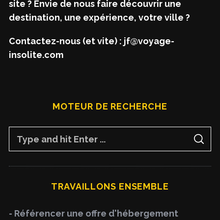
site ? Envie de nous faire découvrir une
destination, une expérience, votre ville ?
Contactez-nous (et vite) : jf@voyage-
insolite.com
MOTEUR DE RECHERCHE
S
S
e
E
A
a
R
C
H
r
TRAVAILLONS ENSEMBLE
c
h
- Référencer une offre d'hébergement
f